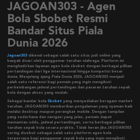
JAGOAN303 - Agen
Bola Sbobet Resmi
Bandar Situs Piala
Dunia 2026
Jagoan303
dikenal sebagai salah satu situs judi online yang
banyak dicari oleh penggemar taruhan olahraga. Platform ini
menghadirkan layanan agen bola sbobet dengan berbagai pilihan
pertandingan dari liga internasional hingga kompetisi besar
dunia. Menjelang ajang Piala Dunia 2026, JAGOAN303 menjadi
salah satu referensi bagi pemain yang ingin mengikuti
perkembangan jadwal pertandingan dan pasaran taruhan sepak
bola dengan akses yang mudah.
Sebagai bandar bola
Sbobet
yang menyediakan beragam market
taruhan, JAGOAN303 memberikan pengalaman yang nyaman baik
melalui desktop maupun perangkat mobile. Dengan tampilan
yang sederhana dan navigasi yang jelas, pemain dapat
memantau odds, jadwal pertandingan, serta berbagai pilihan
taruhan sepak bola secara praktis. Tidak heran jika JAGOAN303
sering disebut sebagai salah satu platform agen bola
terpercaya bagi penggemar sepak bola yang ingin mengikuti