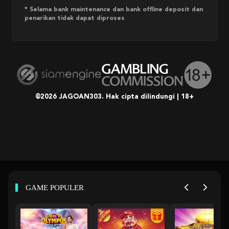
* Selama bank maintenance dan bank offline deposit dan
penarikan tidak dapat diproses
©2026 JAGOAN303. Hak cipta dilindungi | 18+
GAME POPULER