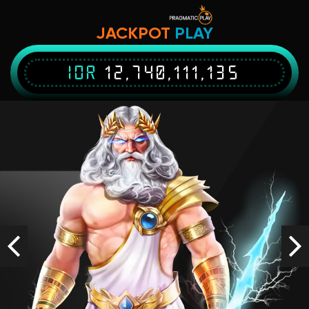
JACKPOT
PLAY
IDR
12,740,111,135
Previous
Ne