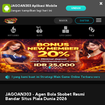
×
JAGOAN303 Aplikasi Mobile
UNDUH
Jangan tampilkan lagi hari ini
MASUK
DAFTAR
HOT GAMES
SLOTS
LIVE CASINO
RACE
ikel yang kami buat ini Strategi Main Game Online Terbaru versi McG
JAGOAN303 - Agen Bola Sbobet Resmi
Bandar Situs Piala Dunia 2026