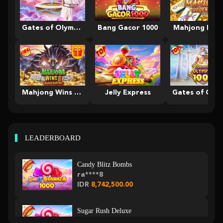
Gates of Olympus Roulette
Bang Gacor 1000
Mahjong Leg
Mahjong Wins 3 – Black Scatter
Jelly Express
LEADERBOARD
Candy Blitz Bombs
ra****8
IDR
8,742,500.00
Sugar Rush Deluxe
di****3