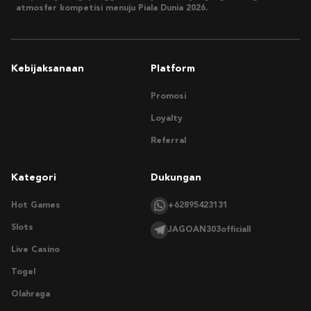
atmosfer kompetisi menuju Piala Dunia 2026.
Kebijaksanaan
Platform
Promosi
Loyalty
Referral
Kategori
Dukungan
Hot Games
+62895423131
Slots
JAGOAN303officiall
Live Casino
Togel
Olahraga