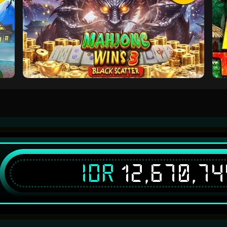
IDR
12,670,7