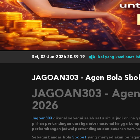
Sel, 02-Jun-2026 20.39.19
ng di JAGOAN303, Semoga menikmati artikel yang kami buat ini Strateg
JAGOAN303 - Agen Bola Sbobe
JAGOAN303 - Agen B
2026
Jagoan303
dikenal sebagai salah satu situs judi online
pilihan pertandingan dari liga internasional hingga kom
perkembangan jadwal pertandingan dan pasaran taruha
Sebagai bandar bola
Sbobet
yang menyediakan beragam