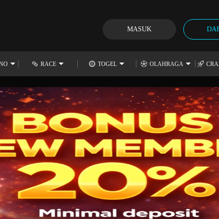
MASUK
DA
INO
RACE
TOGEL
OLAHRAGA
CRA