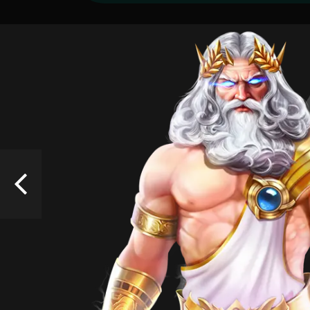
Previous