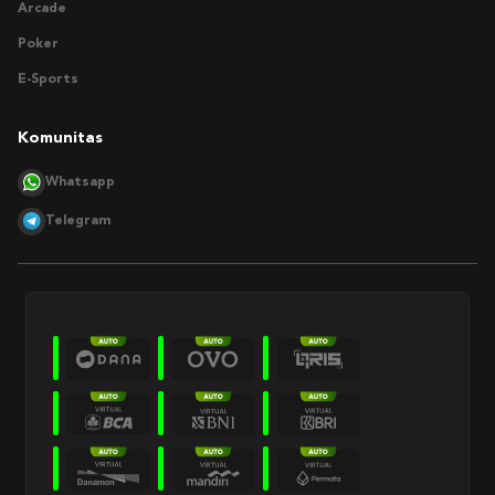
Arcade
Poker
E-Sports
Komunitas
Whatsapp
Telegram