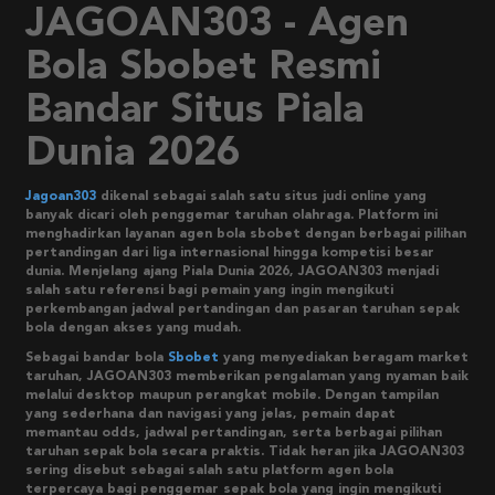
JAGOAN303 - Agen
Bola Sbobet Resmi
Bandar Situs Piala
Dunia 2026
Jagoan303
dikenal sebagai salah satu situs judi online yang
banyak dicari oleh penggemar taruhan olahraga. Platform ini
menghadirkan layanan agen bola sbobet dengan berbagai pilihan
pertandingan dari liga internasional hingga kompetisi besar
dunia. Menjelang ajang Piala Dunia 2026, JAGOAN303 menjadi
salah satu referensi bagi pemain yang ingin mengikuti
perkembangan jadwal pertandingan dan pasaran taruhan sepak
bola dengan akses yang mudah.
Sebagai bandar bola
Sbobet
yang menyediakan beragam market
taruhan, JAGOAN303 memberikan pengalaman yang nyaman baik
melalui desktop maupun perangkat mobile. Dengan tampilan
yang sederhana dan navigasi yang jelas, pemain dapat
memantau odds, jadwal pertandingan, serta berbagai pilihan
taruhan sepak bola secara praktis. Tidak heran jika JAGOAN303
sering disebut sebagai salah satu platform agen bola
terpercaya bagi penggemar sepak bola yang ingin mengikuti