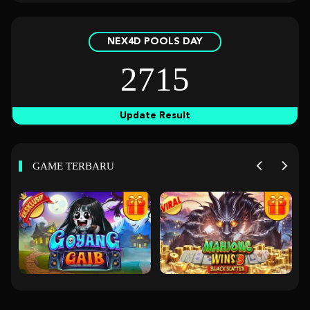
IDR
7,518,900.00
NEX4D POOLS DAY
Zeus Thunder Reels
ar****6
2715
IDR
6,984,300.00
Update Result
GAME TERBARU