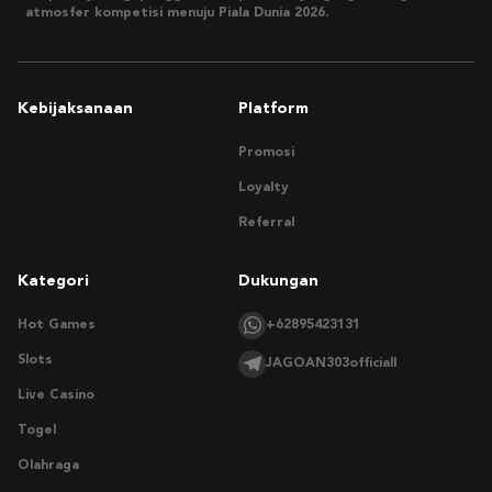
atmosfer kompetisi menuju Piala Dunia 2026.
Kebijaksanaan
Platform
Promosi
Loyalty
Referral
Kategori
Dukungan
Hot Games
+62895423131
Slots
JAGOAN303officiall
Live Casino
Togel
Olahraga