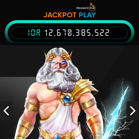
JACKPOT
PLAY
IDR
12,670,385,522
Previous
Ne