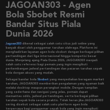
JAGOAN303 - Agen
Bola Sbobet Resmi
Bandar Situs Piala
Dunia 2026
Jagoan303
dikenal sebagai salah satu situs judi online yang
banyak dicari oleh penggemar taruhan olahraga. Platform ini
menghadirkan layanan agen bola sbobet dengan berbagai pilihan
pertandingan dari liga internasional hingga kompetisi besar
dunia. Menjelang ajang Piala Dunia 2026, JAGOAN303 menjadi
salah satu referensi bagi pemain yang ingin mengikuti
perkembangan jadwal pertandingan dan pasaran taruhan sepak
bola dengan akses yang mudah.
Sebagai bandar bola
Sbobet
yang menyediakan beragam market
taruhan, JAGOAN303 memberikan pengalaman yang nyaman baik
melalui desktop maupun perangkat mobile. Dengan tampilan
yang sederhana dan navigasi yang jelas, pemain dapat
memantau odds, jadwal pertandingan, serta berbagai pilihan
taruhan sepak bola secara praktis. Tidak heran jika JAGOAN303
sering disebut sebagai salah satu platform agen bola
terpercaya bagi penggemar sepak bola yang ingin mengikuti