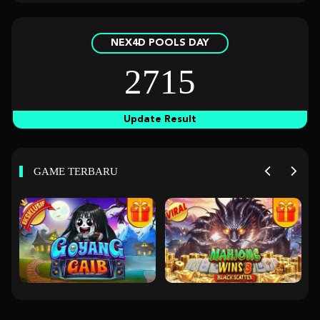
IDR
7,518,900.00
NEX4D POOLS DAY
Zeus Thunder Reels
ar****6
2715
IDR
6,984,300.00
Update Result
GAME TERBARU