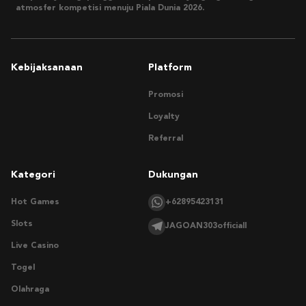
atmosfer kompetisi menuju Piala Dunia 2026.
Kebijaksanaan
Platform
Promosi
Loyalty
Referral
Kategori
Dukungan
Hot Games
+62895423131
Slots
JAGOAN303officiall
Live Casino
Togel
Olahraga