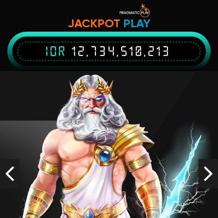
JACKPOT
PLAY
IDR
12,734,515,960
Previous
Ne