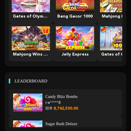
Gates of Olympus Roulette
Bang Gacor 1000
Mahjong Leg
Mahjong Wins 3 – Black Scatter
Jelly Express
LEADERBOARD
Candy Blitz Bombs
ra****8
IDR
8,742,500.00
Sugar Rush Deluxe
di****3