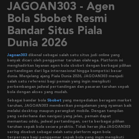
JAGOAN303 - Agen
Bola Sbobet Resmi
Bandar Situs Piala
Dunia 2026
Jagoan303
dikenal sebagai salah satu situs judi online yang
banyak dicari oleh penggemar taruhan olahraga. Platform ini
menghadirkan layanan agen bola sbobet dengan berbagai pilihan
pertandingan dari liga internasional hingga kompetisi besar
dunia. Menjelang ajang Piala Dunia 2026, JAGOAN303 menjadi
salah satu referensi bagi pemain yang ingin mengikuti
perkembangan jadwal pertandingan dan pasaran taruhan sepak
bola dengan akses yang mudah.
Sebagai bandar bola
Sbobet
yang menyediakan beragam market
taruhan, JAGOAN303 memberikan pengalaman yang nyaman baik
melalui desktop maupun perangkat mobile. Dengan tampilan
yang sederhana dan navigasi yang jelas, pemain dapat
memantau odds, jadwal pertandingan, serta berbagai pilihan
taruhan sepak bola secara praktis. Tidak heran jika JAGOAN303
sering disebut sebagai salah satu platform agen bola
terpercaya bagi penggemar sepak bola yang ingin mengikuti