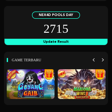
IDR
7,518,900.00
NEX4D POOLS DAY
Zeus Thunder Reels
ar****6
2715
IDR
6,984,300.00
Update Result
GAME TERBARU