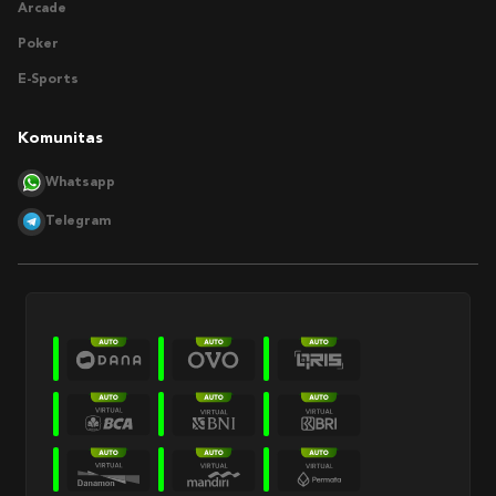
Arcade
Poker
E-Sports
Komunitas
Whatsapp
Telegram