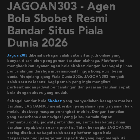
JAGOAN303 - Agen
Bola Sbobet Resmi
Bandar Situs Piala
Dunia 2026
Jagoan303
dikenal sebagai salah satu situs judi online yang
banyak dicari oleh penggemar taruhan olahraga. Platform ini
menghadirkan layanan agen bola sbobet dengan berbagai pilihan
pertandingan dari liga internasional hingga kompetisi besar
dunia. Menjelang ajang Piala Dunia 2026, JAGOAN303 menjadi
salah satu referensi bagi pemain yang ingin mengikuti
perkembangan jadwal pertandingan dan pasaran taruhan sepak
bola dengan akses yang mudah.
Sebagai bandar bola
Sbobet
yang menyediakan beragam market
taruhan, JAGOAN303 memberikan pengalaman yang nyaman baik
melalui desktop maupun perangkat mobile. Dengan tampilan
yang sederhana dan navigasi yang jelas, pemain dapat
memantau odds, jadwal pertandingan, serta berbagai pilihan
taruhan sepak bola secara praktis. Tidak heran jika JAGOAN303
sering disebut sebagai salah satu platform agen bola
terpercaya bagi penggemar sepak bola yang ingin mengikuti