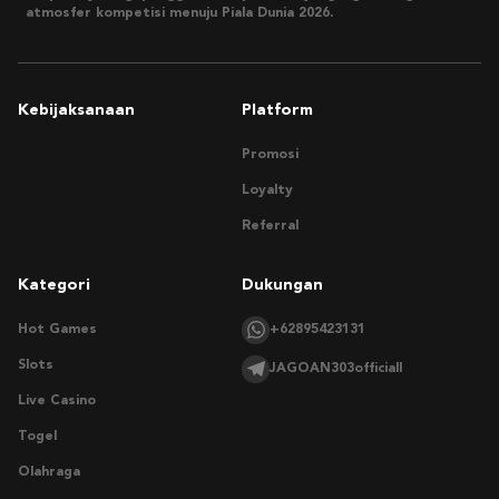
atmosfer kompetisi menuju Piala Dunia 2026.
Kebijaksanaan
Platform
Promosi
Loyalty
Referral
Kategori
Dukungan
Hot Games
+62895423131
Slots
JAGOAN303officiall
Live Casino
Togel
Olahraga