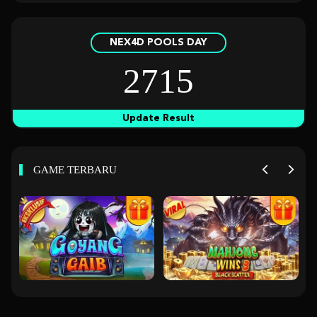
IDR
7,518,900.00
NEX4D POOLS DAY
Zeus Thunder Reels
ar****6
2715
IDR
6,984,300.00
Update Result
GAME TERBARU