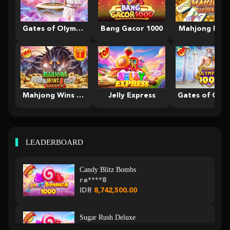
Gates of Olympus Roulette
Bang Gacor 1000
Mahjong Leg
Mahjong Wins 3 – Black Scatter
Jelly Express
LEADERBOARD
Candy Blitz Bombs
ra****8
IDR
8,742,500.00
Sugar Rush Deluxe
di****3