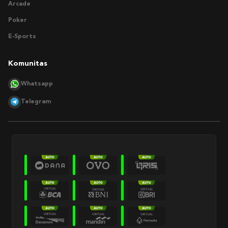
Arcade
Poker
E-Sports
Komunitas
Whatsapp
Telegram