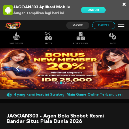
×
JAGOAN303 Aplikasi Mobile
UNDUH
Jangan tampilkan lagi hari ini
MASUK
DAFTAR
HOT GAMES
SLOTS
LIVE CASINO
RACE
tikel yang kami buat ini Strategi Main Game Online Terbaru versi McG
JAGOAN303 - Agen Bola Sbobet Resmi
Bandar Situs Piala Dunia 2026