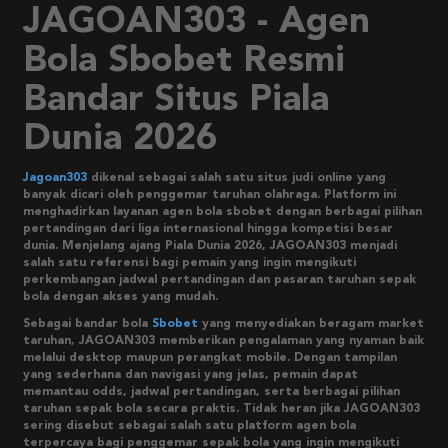
JAGOAN303 - Agen
Bola Sbobet Resmi
Bandar Situs Piala
Dunia 2026
Jagoan303
dikenal sebagai salah satu situs judi online yang
banyak dicari oleh penggemar taruhan olahraga. Platform ini
menghadirkan layanan agen bola sbobet dengan berbagai pilihan
pertandingan dari liga internasional hingga kompetisi besar
dunia. Menjelang ajang Piala Dunia 2026, JAGOAN303 menjadi
salah satu referensi bagi pemain yang ingin mengikuti
perkembangan jadwal pertandingan dan pasaran taruhan sepak
bola dengan akses yang mudah.
Sebagai bandar bola
Sbobet
yang menyediakan beragam market
taruhan, JAGOAN303 memberikan pengalaman yang nyaman baik
melalui desktop maupun perangkat mobile. Dengan tampilan
yang sederhana dan navigasi yang jelas, pemain dapat
memantau odds, jadwal pertandingan, serta berbagai pilihan
taruhan sepak bola secara praktis. Tidak heran jika JAGOAN303
sering disebut sebagai salah satu platform agen bola
terpercaya bagi penggemar sepak bola yang ingin mengikuti