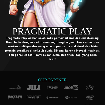
IC PLAY
emain utama di dunia iGaming.
enghargaan, live casino, dan
performa maksimal dan bikin
enal karena inovasi, kualitas,
ikut tren, tapi yang bikin
OUR PARTNER