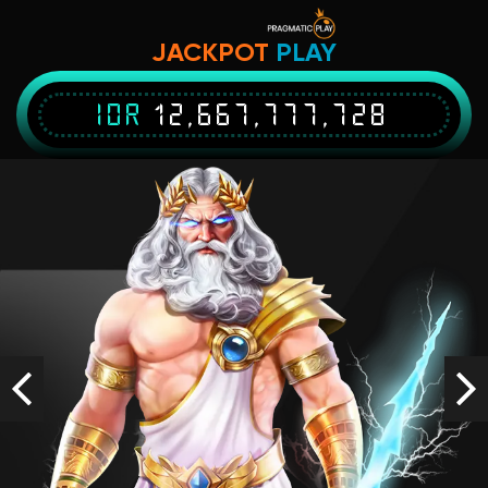
JACKPOT
PLAY
IDR
12,667,777,728
Previous
Ne