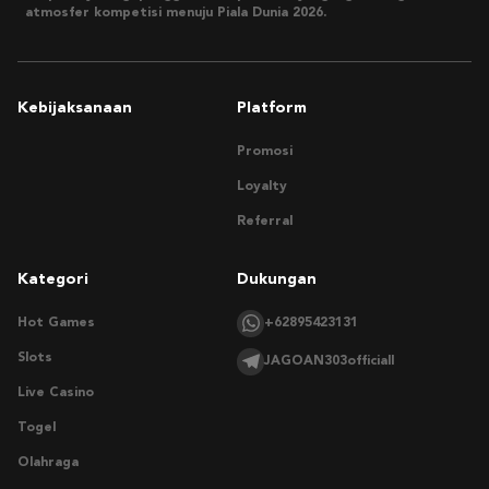
atmosfer kompetisi menuju Piala Dunia 2026.
Kebijaksanaan
Platform
Promosi
Loyalty
Referral
Kategori
Dukungan
Hot Games
+62895423131
Slots
JAGOAN303officiall
Live Casino
Togel
Olahraga