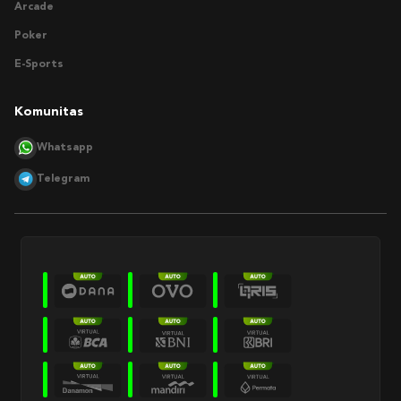
Arcade
Poker
E-Sports
Komunitas
Whatsapp
Telegram