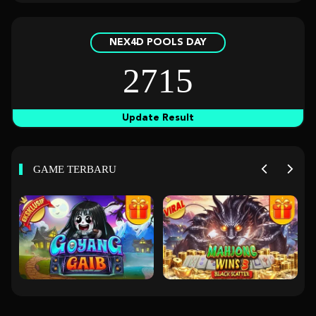
IDR
7,518,900.00
NEX4D POOLS DAY
Zeus Thunder Reels
ar****6
2715
IDR
6,984,300.00
Update Result
GAME TERBARU