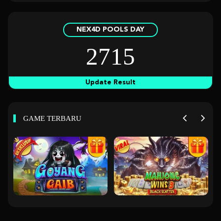
IDR
7,518,900.00
NEX4D POOLS DAY
Zeus Thunder Reels
ar****6
2715
IDR
6,984,300.00
Update Result
GAME TERBARU