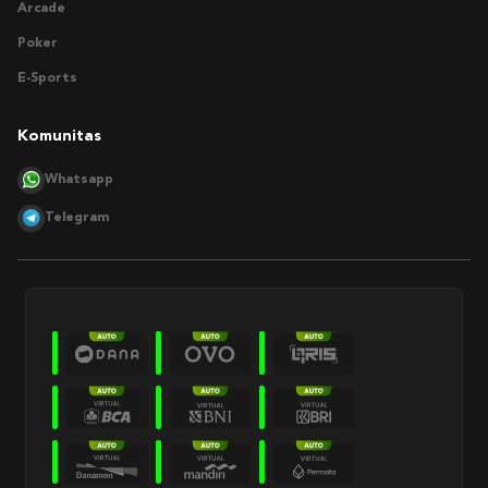
Arcade
Poker
E-Sports
Komunitas
Whatsapp
Telegram