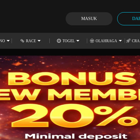
MASUK
DA
INO
RACE
TOGEL
OLAHRAGA
CRA