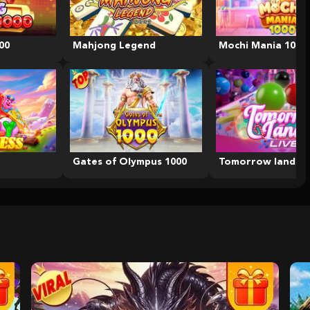
00
Mahjong Legend
Mochi Mania 1000
Gates of Olympus 1000
Tomorrow land