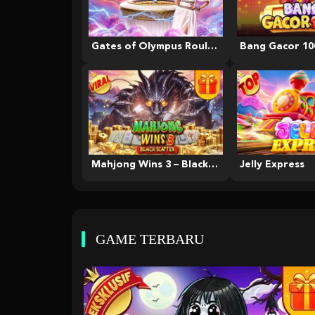
Gates of Olympus Roulette
Bang Gacor 10
Mahjong Wins 3 – Black Scatter
Jelly Express
GAME TERBARU