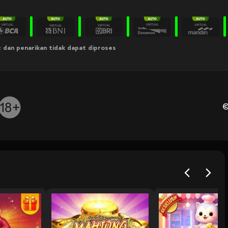
t dan penarikan tidak dapat diproses
©