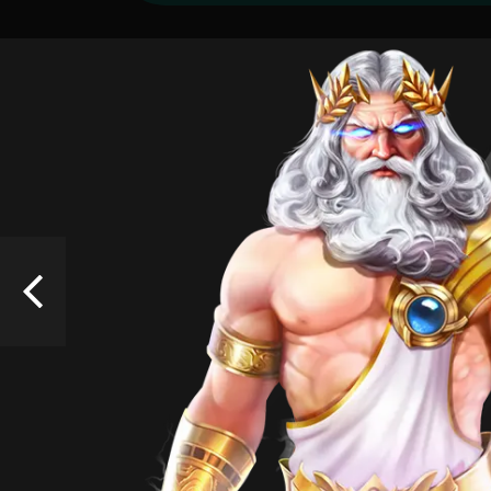
Previous