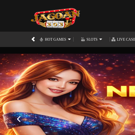
HOT GAMES
SLOTS
LIVE CAS