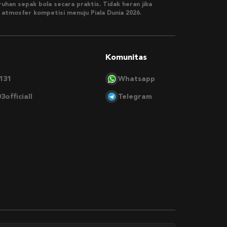
uhan sepak bola secara praktis. Tidak heran jika
atmosfer kompetisi menuju Piala Dunia 2026.
Komunitas
131
Whatsapp
officiall
Telegram