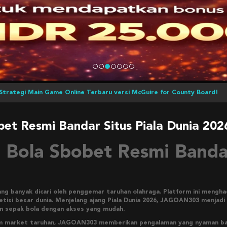
i Main Game Online Terbaru versi McGuire for County Board!
Selama
t Resmi Bandar Situs Piala Dunia 202
ola Sbobet Resmi Bandar 
 yang banyak dicari oleh penggemar taruhan olahraga. Platform ini meng
petisi besar dunia. Menjelang ajang Piala Dunia 2026, JAGOAN303 menjadi
n sepak bola dengan akses yang mudah.
 market taruhan, JAGOAN303 memberikan pengalaman yang nyaman baik