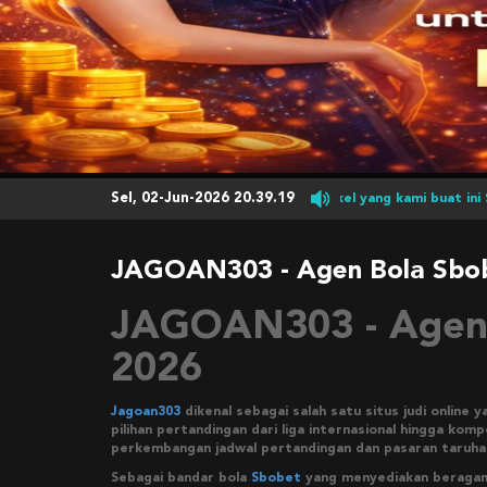
Sel, 02-Jun-2026 20.39.19
g di JAGOAN303, Semoga menikmati artikel yang kami buat ini Strateg
JAGOAN303 - Agen Bola Sbobe
JAGOAN303 - Agen B
2026
Jagoan303
dikenal sebagai salah satu situs judi online
pilihan pertandingan dari liga internasional hingga kom
perkembangan jadwal pertandingan dan pasaran taruha
Sebagai bandar bola
Sbobet
yang menyediakan beragam