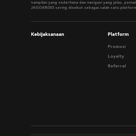
tampilan yang sederhana dan navigasi yang jelas, pemai
JAGOAN303 sering disebut sebagai salah satu platform
Kebijaksanaan
Platform
Promosi
Loyalty
Referral