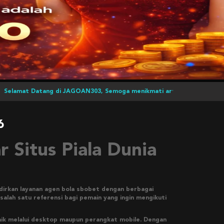
t Datang di JAGOAN303, Semoga menikmati artikel yang kami buat ini 
6
Situs Piala Dunia
hadirkan layanan agen bola sbobet dengan berbagai
 salah satu referensi bagi pemain yang ingin mengikuti
 melalui desktop maupun perangkat mobile. Dengan