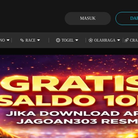
MASUK
DA
INO
RACE
TOGEL
OLAHRAGA
CRA