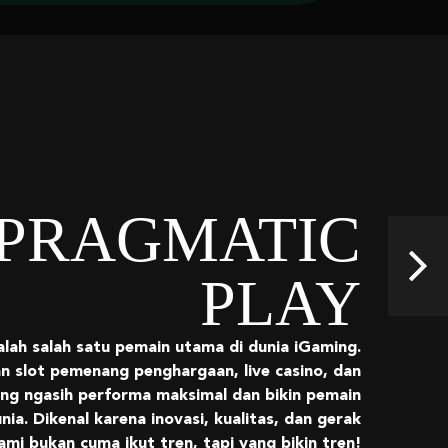
JILI
Nex
k menciptakan permainan terbaik dan orisinal
nggulan dan inovasi, yang merupakan nilai inti
 slot video online yang menarik dan permainan
ada di depan persaingan, dan merilis permainan
inovatif.