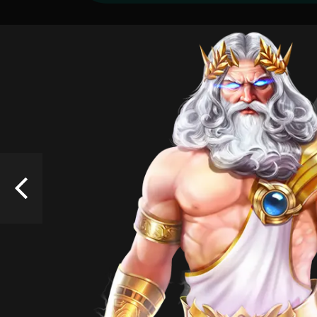
Previous