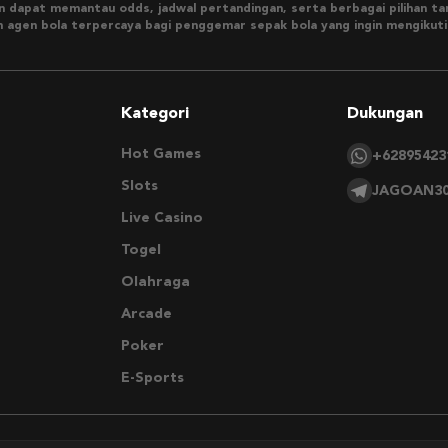
n dapat memantau odds, jadwal pertandingan, serta berbagai pilihan tar
 agen bola terpercaya bagi penggemar sepak bola yang ingin mengikuti 
Kategori
Dukungan
Hot Games
+62895423
Slots
JAGOAN303
Live Casino
Togel
Olahraga
Arcade
Poker
E-Sports