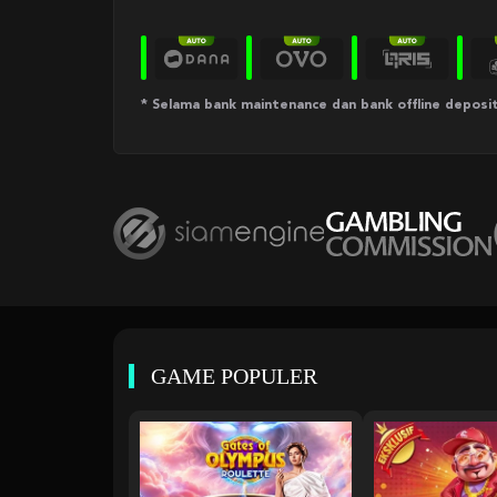
* Selama bank maintenance dan bank offline deposi
GAME POPULER