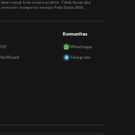
uhan sepak bola secara praktis. Tidak heran jika
atmosfer kompetisi menuju Piala Dunia 2026.
Komunitas
131
Whatsapp
officiall
Telegram