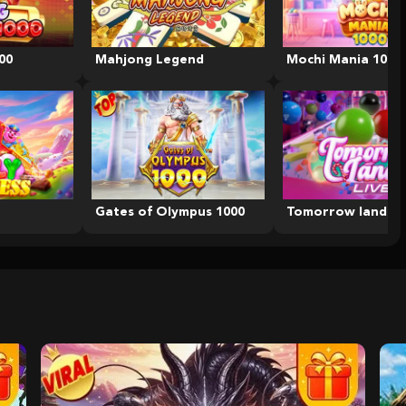
00
Mahjong Legend
Mochi Mania 1000
Gates of Olympus 1000
Tomorrow land