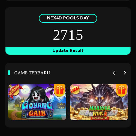
IDR
7,518,900.00
NEX4D POOLS DAY
Zeus Thunder Reels
ar****6
2715
IDR
6,984,300.00
Update Result
GAME TERBARU