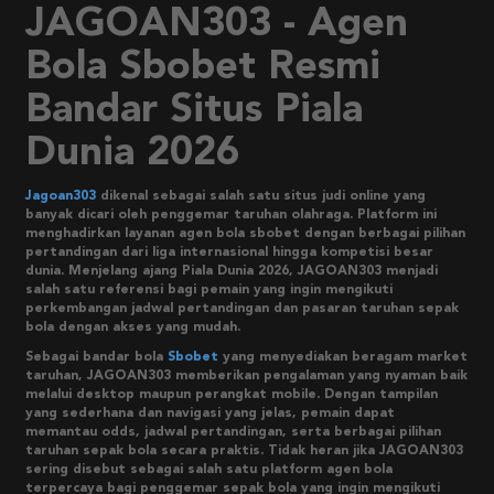
JAGOAN303 - Agen
Bola Sbobet Resmi
Bandar Situs Piala
Dunia 2026
Jagoan303
dikenal sebagai salah satu situs judi online yang
banyak dicari oleh penggemar taruhan olahraga. Platform ini
menghadirkan layanan agen bola sbobet dengan berbagai pilihan
pertandingan dari liga internasional hingga kompetisi besar
dunia. Menjelang ajang Piala Dunia 2026, JAGOAN303 menjadi
salah satu referensi bagi pemain yang ingin mengikuti
perkembangan jadwal pertandingan dan pasaran taruhan sepak
bola dengan akses yang mudah.
Sebagai bandar bola
Sbobet
yang menyediakan beragam market
taruhan, JAGOAN303 memberikan pengalaman yang nyaman baik
melalui desktop maupun perangkat mobile. Dengan tampilan
yang sederhana dan navigasi yang jelas, pemain dapat
memantau odds, jadwal pertandingan, serta berbagai pilihan
taruhan sepak bola secara praktis. Tidak heran jika JAGOAN303
sering disebut sebagai salah satu platform agen bola
terpercaya bagi penggemar sepak bola yang ingin mengikuti