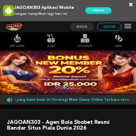
×
JAGOAN303 Aplikasi Mobile
UNDUH
Jangan tampilkan lagi hari ini
MASUK
DAFTAR
HOT GAMES
SLOTS
LIVE CASINO
RACE
ikel yang kami buat ini Strategi Main Game Online Terbaru versi McG
JAGOAN303 - Agen Bola Sbobet Resmi
Bandar Situs Piala Dunia 2026