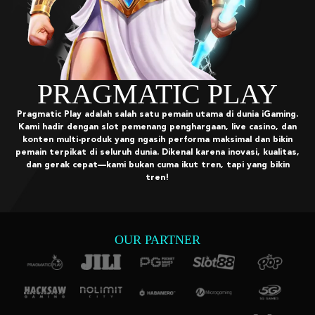
IC PLAY
emain utama di dunia iGaming.
enghargaan, live casino, dan
performa maksimal dan bikin
enal karena inovasi, kualitas,
ikut tren, tapi yang bikin
OUR PARTNER