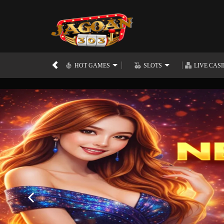
HOT GAMES
SLOTS
LIVE CAS