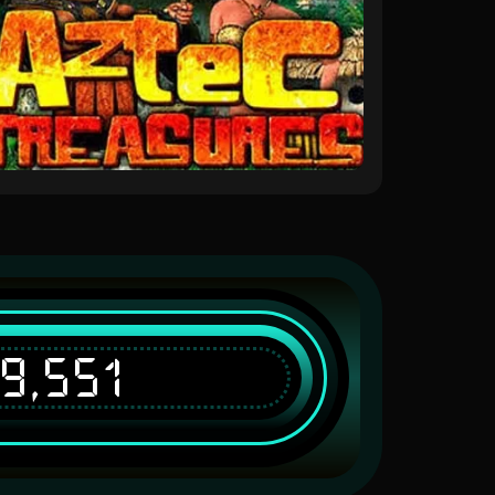
89,551