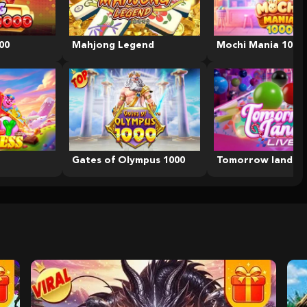
00
Mahjong Legend
Mochi Mania 1000
Gates of Olympus 1000
Tomorrow land