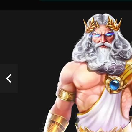
Previous