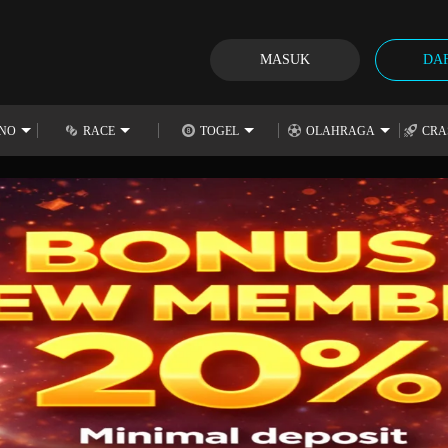
MASUK
DA
INO
RACE
TOGEL
OLAHRAGA
CRA