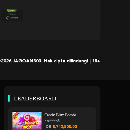
2026 JAGOAN303. Hak cipta dilindungi | 18+
LEADERBOARD
Candy Blitz Bombs
ra****8
IDR
8,742,500.00