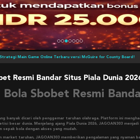
gi Main Game Online Terbaru versi McGuire for County Board!
Selam
t Resmi Bandar Situs Piala Dunia 202
ola Sbobet Resmi Bandar 
 yang banyak dicari oleh penggemar taruhan olahraga. Platform ini meng
petisi besar dunia. Menjelang ajang Piala Dunia 2026, JAGOAN303 menjadi
n sepak bola dengan akses yang mudah.
 market taruhan, JAGOAN303 memberikan pengalaman yang nyaman baik