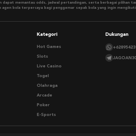
n dapat memantau odds, jadwal pertandingan, serta berbagai pilihan tar
 agen bola terpercaya bagi penggemar sepak bola yang ingin mengikuti 
Kategori
Dukungan
Hot Games
+62895423
Slots
JAGOAN303
Live Casino
Togel
Olahraga
Arcade
Poker
E-Sports