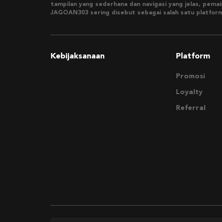
tampilan yang sederhana dan navigasi yang jelas, pemai
JAGOAN303 sering disebut sebagai salah satu platform
Kebijaksanaan
Platform
Promosi
Loyalty
Referral