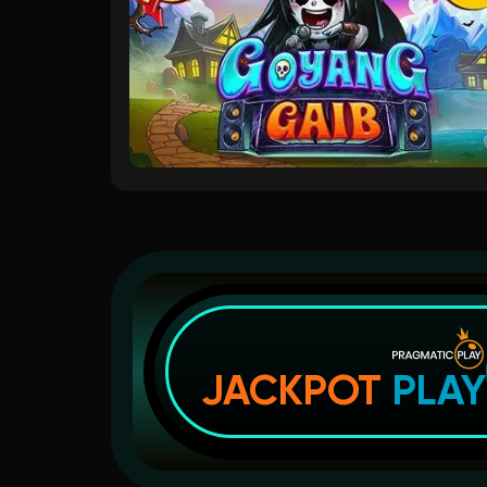
JACKPOT
PLAY