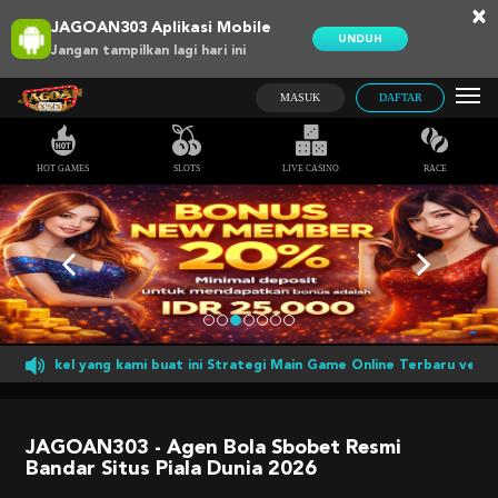
×
JAGOAN303 Aplikasi Mobile
UNDUH
Jangan tampilkan lagi hari ini
MASUK
DAFTAR
HOT GAMES
SLOTS
LIVE CASINO
RACE
artikel yang kami buat ini Strategi Main Game Online Terbaru versi M
JAGOAN303 - Agen Bola Sbobet Resmi
Bandar Situs Piala Dunia 2026