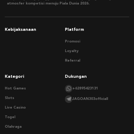
atmosfer kompetisi menuju Piala Dunia 2026.
Kebijaksanaan
Platform
Promosi
Loyalty
Referral
Kategori
Dukungan
Hot Games
+62895423131
Slots
JAGOAN303officiall
Live Casino
Togel
Olahraga