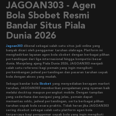
JAGOAN303 - Agen
Bola Sbobet Resmi
Bandar Situs Piala
Dunia 2026
Jagoan303
dikenal sebagai salah satu situs judi online yang
banyak dicari oleh penggemar taruhan olahraga. Platform ini
menghadirkan layanan agen bola sbobet dengan berbagai pilihan
pertandingan dari liga internasional hingga kompetisi besar
dunia. Menjelang ajang Piala Dunia 2026, JAGOAN303 menjadi
salah satu referensi bagi pemain yang ingin mengikuti
perkembangan jadwal pertandingan dan pasaran taruhan sepak
bola dengan akses yang mudah.
Sebagai bandar bola
Sbobet
yang menyediakan beragam market
taruhan, JAGOAN303 memberikan pengalaman yang nyaman baik
melalui desktop maupun perangkat mobile. Dengan tampilan
yang sederhana dan navigasi yang jelas, pemain dapat
memantau odds, jadwal pertandingan, serta berbagai pilihan
taruhan sepak bola secara praktis. Tidak heran jika JAGOAN303
sering disebut sebagai salah satu platform agen bola
terpercaya bagi penggemar sepak bola yang ingin mengikuti