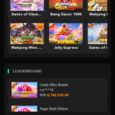
Gates of Olympus Roulette
Bang Gacor 1000
Mahjong Leg
Mahjong Wins 3 – Black Scatter
Jelly Express
LEADERBOARD
Candy Blitz Bombs
ra****8
IDR
8,742,500.00
Sugar Rush Deluxe
di****3