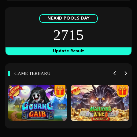
IDR
7,518,900.00
NEX4D POOLS DAY
Zeus Thunder Reels
ar****6
2715
IDR
6,984,300.00
Update Result
GAME TERBARU