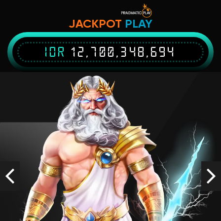
JACKPOT
PLAY
IDR
12,700,348,694
Previous
Ne