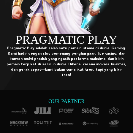
TIC PLAY
satu pemain utama di dunia iGaming.
nang penghargaan, live casino, dan
gasih performa maksimal dan bikin
nia. Dikenal karena inovasi, kualitas,
n cuma ikut tren, tapi yang bikin
tren!
OUR PARTNER