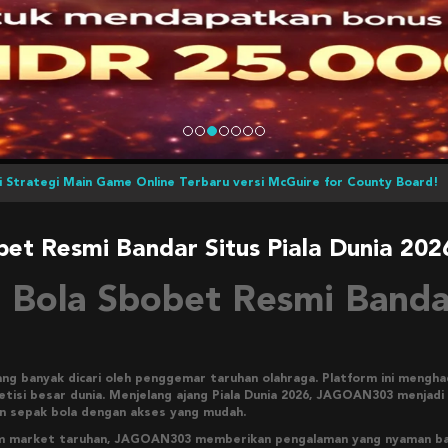
gi Main Game Online Terbaru versi McGuire for County Board!
Selam
t Resmi Bandar Situs Piala Dunia 202
ola Sbobet Resmi Bandar 
 yang banyak dicari oleh penggemar taruhan olahraga. Platform ini meng
petisi besar dunia. Menjelang ajang Piala Dunia 2026, JAGOAN303 menjadi
n sepak bola dengan akses yang mudah.
 market taruhan, JAGOAN303 memberikan pengalaman yang nyaman baik