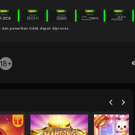
t dan penarikan tidak dapat diproses
©