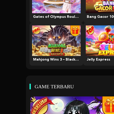
Gates of Olympus Roulette
Bang Gacor 10
Mahjong Wins 3 – Black Scatter
Jelly Express
GAME TERBARU