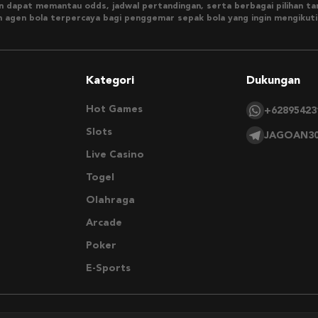
n dapat memantau odds, jadwal pertandingan, serta berbagai pilihan tar
 agen bola terpercaya bagi penggemar sepak bola yang ingin mengikuti 
Kategori
Dukungan
Hot Games
+62895423
Slots
JAGOAN303
Live Casino
Togel
Olahraga
Arcade
Poker
E-Sports