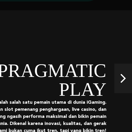
JILI
Nex
k menciptakan permainan terbaik dan orisinal
nggulan dan inovasi, yang merupakan nilai inti
 slot video online yang menarik dan permainan
ada di depan persaingan, dan merilis permainan
inovatif.