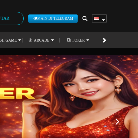
FTAR
MAIN DI TELEGRAM
SH GAME
ARCADE
POKER
E-SPORTS