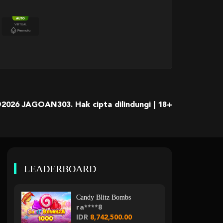
2026 JAGOAN303. Hak cipta dilindungi | 18+
LEADERBOARD
Candy Blitz Bombs
ra****8
IDR
8,742,500.00