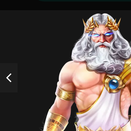
Previous