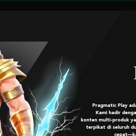
Kami berkomitmen untu
dalam mencapai keu
kami. Kami merancang
memancing, selalu ber