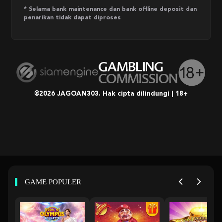
* Selama bank maintenance dan bank offline deposit dan
penarikan tidak dapat diproses
©2026 JAGOAN303. Hak cipta dilindungi | 18+
GAME POPULER