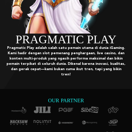
ATIC PLAY
lah satu pemain utama di dunia iGaming.
pemenang penghargaan, live casino, dan
ng ngasih performa maksimal dan bikin
 dunia. Dikenal karena inovasi, kualitas,
ukan cuma ikut tren, tapi yang bikin
tren!
OUR PARTNER