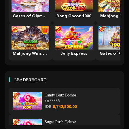
Gates of Olympus Roulette
Bang Gacor 1000
Mahjong Leg
Mahjong Wins 3 – Black Scatter
Jelly Express
LEADERBOARD
Candy Blitz Bombs
ra****8
IDR
8,742,500.00
Sugar Rush Deluxe
di****3