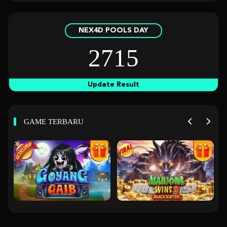
IDR
7,518,900.00
NEX4D POOLS DAY
Zeus Thunder Reels
ar****6
2715
IDR
6,984,300.00
Update Result
GAME TERBARU