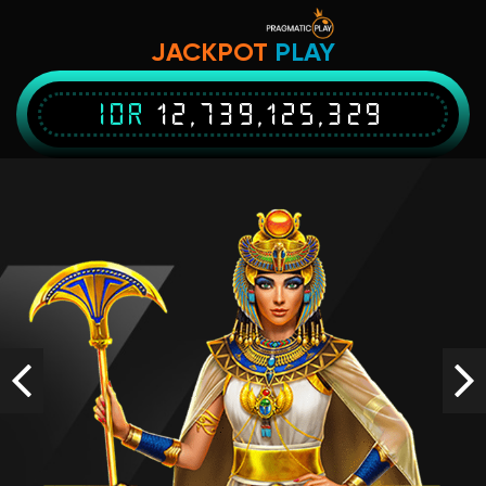
JACKPOT
PLAY
IDR
12,739,125,329
Previous
Ne