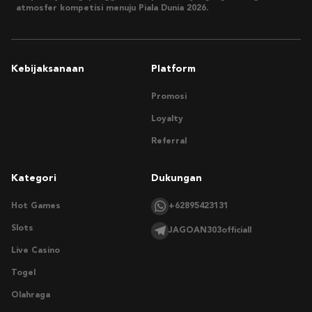
atmosfer kompetisi menuju Piala Dunia 2026.
Kebijaksanaan
Platform
Promosi
Loyalty
Referral
Kategori
Dukungan
Hot Games
+62895423131
Slots
JAGOAN303officiall
Live Casino
Togel
Olahraga