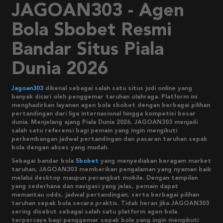
JAGOAN303 - Agen
Bola Sbobet Resmi
Bandar Situs Piala
Dunia 2026
Jagoan303
dikenal sebagai salah satu situs judi online yang
banyak dicari oleh penggemar taruhan olahraga. Platform ini
menghadirkan layanan agen bola sbobet dengan berbagai pilihan
pertandingan dari liga internasional hingga kompetisi besar
dunia. Menjelang ajang Piala Dunia 2026, JAGOAN303 menjadi
salah satu referensi bagi pemain yang ingin mengikuti
perkembangan jadwal pertandingan dan pasaran taruhan sepak
bola dengan akses yang mudah.
Sebagai bandar bola
Sbobet
yang menyediakan beragam market
taruhan, JAGOAN303 memberikan pengalaman yang nyaman baik
melalui desktop maupun perangkat mobile. Dengan tampilan
yang sederhana dan navigasi yang jelas, pemain dapat
memantau odds, jadwal pertandingan, serta berbagai pilihan
taruhan sepak bola secara praktis. Tidak heran jika JAGOAN303
sering disebut sebagai salah satu platform agen bola
terpercaya bagi penggemar sepak bola yang ingin mengikuti