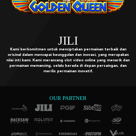
JILI
Kami berkomitmen untuk menciptakan permainan terbaik dan
orisinal dalam mencapai keunggulan dan inovasi, yang merupakan
nilai inti kami. Kami merancang slot video online yang menarik dan
permainan memancing, selalu berada di depan persaingan, dan
merilis permainan inovatif.
OUR PARTNER