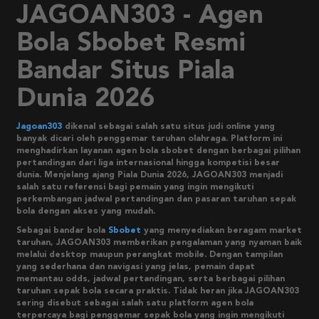
JAGOAN303 - Agen
Bola Sbobet Resmi
Bandar Situs Piala
Dunia 2026
Jagoan303
dikenal sebagai salah satu situs judi online yang
banyak dicari oleh penggemar taruhan olahraga. Platform ini
menghadirkan layanan agen bola sbobet dengan berbagai pilihan
pertandingan dari liga internasional hingga kompetisi besar
dunia. Menjelang ajang Piala Dunia 2026, JAGOAN303 menjadi
salah satu referensi bagi pemain yang ingin mengikuti
perkembangan jadwal pertandingan dan pasaran taruhan sepak
bola dengan akses yang mudah.
Sebagai bandar bola
Sbobet
yang menyediakan beragam market
taruhan, JAGOAN303 memberikan pengalaman yang nyaman baik
melalui desktop maupun perangkat mobile. Dengan tampilan
yang sederhana dan navigasi yang jelas, pemain dapat
memantau odds, jadwal pertandingan, serta berbagai pilihan
taruhan sepak bola secara praktis. Tidak heran jika JAGOAN303
sering disebut sebagai salah satu platform agen bola
terpercaya bagi penggemar sepak bola yang ingin mengikuti