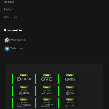
Arcade
Poker
E-Sports
Komunitas
Whatsapp
Telegram