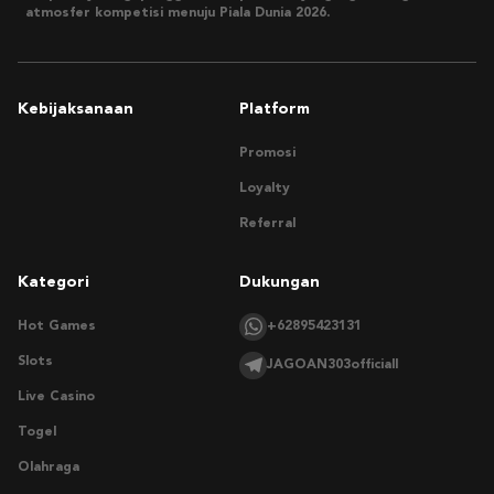
atmosfer kompetisi menuju Piala Dunia 2026.
Kebijaksanaan
Platform
Promosi
Loyalty
Referral
Kategori
Dukungan
Hot Games
+62895423131
Slots
JAGOAN303officiall
Live Casino
Togel
Olahraga