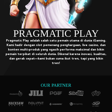
PLAY
a di dunia iGaming.
, live casino, dan
aksimal dan bikin
a inovasi, kualitas,
, tapi yang bikin
OUR PARTNER