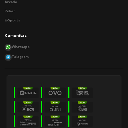
Arcade
Poker
E-Sports
Komunitas
Whatsapp
Telegram