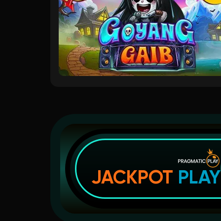
JACKPOT
PLAY