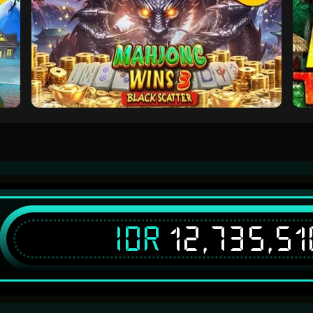
IDR
12,735,5