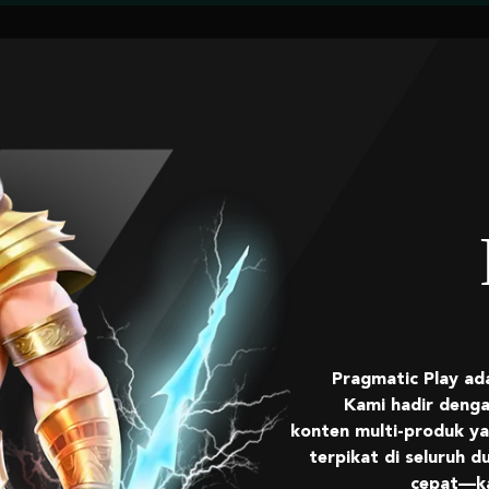
Kami berkomitmen untu
dalam mencapai keu
kami. Kami merancang
memancing, selalu ber