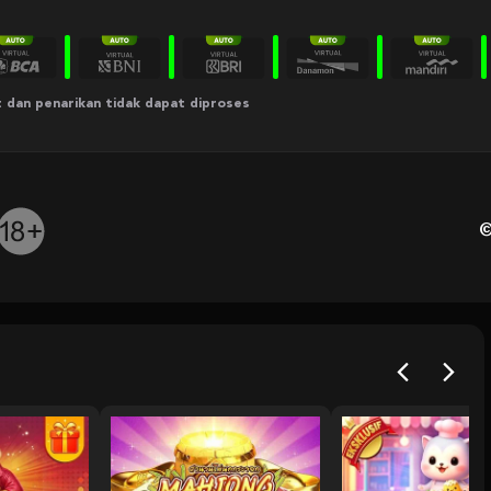
t dan penarikan tidak dapat diproses
©