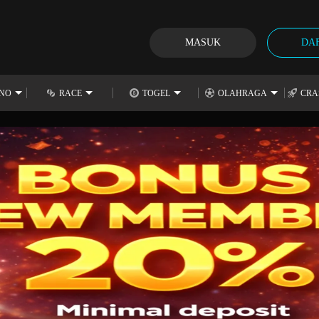
MASUK
DA
INO
RACE
TOGEL
OLAHRAGA
CRA