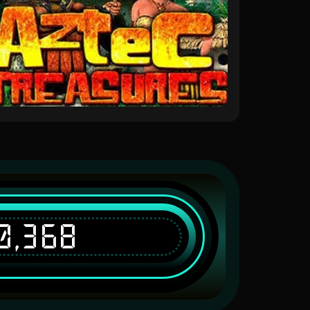
08,282