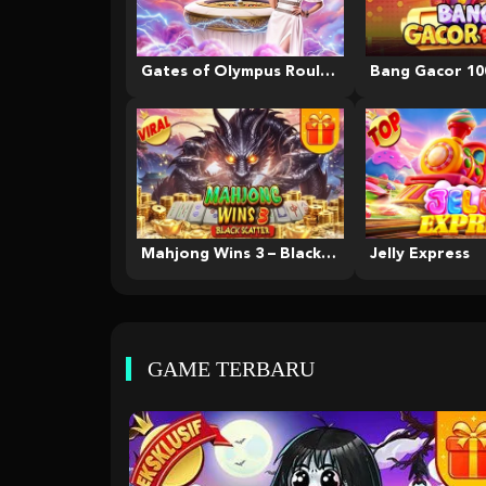
Gates of Olympus Roulette
Bang Gacor 10
Mahjong Wins 3 – Black Scatter
Jelly Express
GAME TERBARU