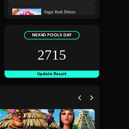
Sugar Rush Deluxe
di****3
Tokyo Drift Nitro
FORTUNE GARUDA 50
IDR
7,518,900.00
NEX4D POOLS DAY
Zeus Thunder Reels
ar****6
2715
IDR
6,984,300.00
Wild Bandito
Duck Hunters
Update Result