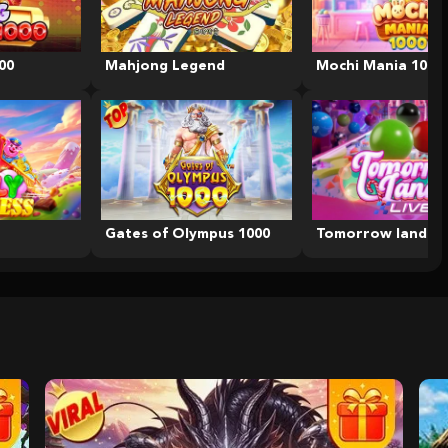
00
Mahjong Legend
Mochi Mania 1000
Gates of Olympus 1000
Tomorrow land