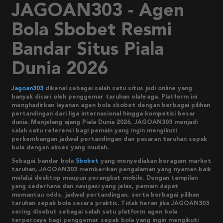
JAGOAN303 - Agen
Bola Sbobet Resmi
Bandar Situs Piala
Dunia 2026
Jagoan303
dikenal sebagai salah satu situs judi online yang
banyak dicari oleh penggemar taruhan olahraga. Platform ini
menghadirkan layanan agen bola sbobet dengan berbagai pilihan
pertandingan dari liga internasional hingga kompetisi besar
dunia. Menjelang ajang Piala Dunia 2026, JAGOAN303 menjadi
salah satu referensi bagi pemain yang ingin mengikuti
perkembangan jadwal pertandingan dan pasaran taruhan sepak
bola dengan akses yang mudah.
Sebagai bandar bola
Sbobet
yang menyediakan beragam market
taruhan, JAGOAN303 memberikan pengalaman yang nyaman baik
melalui desktop maupun perangkat mobile. Dengan tampilan
yang sederhana dan navigasi yang jelas, pemain dapat
memantau odds, jadwal pertandingan, serta berbagai pilihan
taruhan sepak bola secara praktis. Tidak heran jika JAGOAN303
sering disebut sebagai salah satu platform agen bola
terpercaya bagi penggemar sepak bola yang ingin mengikuti