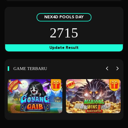
IDR
7,518,900.00
NEX4D POOLS DAY
Zeus Thunder Reels
ar****6
2715
IDR
6,984,300.00
Update Result
GAME TERBARU