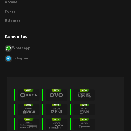
Arcade
Poker
E-Sports
Komunitas
Whatsapp
Telegram