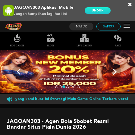
×
JAGOAN303 Aplikasi Mobile
UNDUH
Jangan tampilkan lagi hari ini
MASUK
DAFTAR
HOT GAMES
SLOTS
LIVE CASINO
RACE
ikel yang kami buat ini Strategi Main Game Online Terbaru versi McGu
JAGOAN303 - Agen Bola Sbobet Resmi
Bandar Situs Piala Dunia 2026