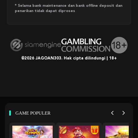
* Selama bank maintenance dan bank offline deposit dan
penarikan tidak dapat diproses
©2026 JAGOAN303. Hak cipta dilindungi | 18+
GAME POPULER