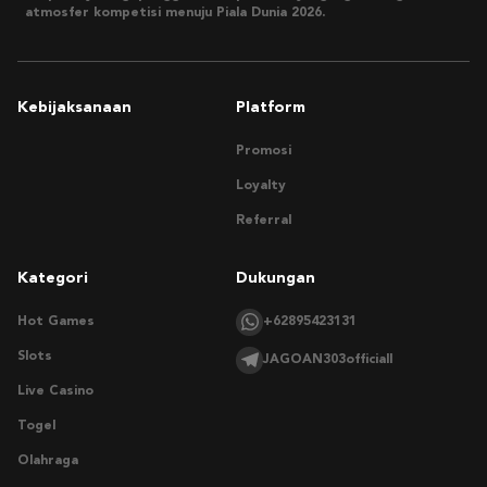
atmosfer kompetisi menuju Piala Dunia 2026.
Kebijaksanaan
Platform
Promosi
Loyalty
Referral
Kategori
Dukungan
Hot Games
+62895423131
Slots
JAGOAN303officiall
Live Casino
Togel
Olahraga