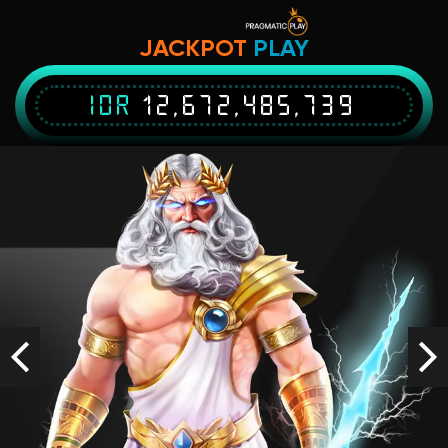
JACKPOT
PLAY
IDR
12,672,485,739
Previous
Ne