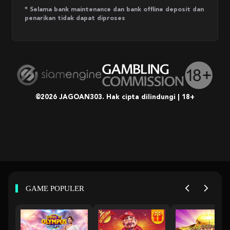
* Selama bank maintenance dan bank offline deposit dan
penarikan tidak dapat diproses
©2026 JAGOAN303. Hak cipta dilindungi | 18+
GAME POPULER