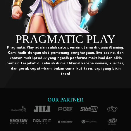
 PLAY
tama di dunia iGaming.
aan, live casino, dan
a maksimal dan bikin
arena inovasi, kualitas,
ren, tapi yang bikin
OUR PARTNER