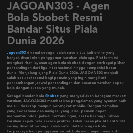
JAGOAN303 - Agen
Bola Sbobet Resmi
Bandar Situs Piala
Dunia 2026
Jagoan303
dikenal sebagai salah satu situs judi online yang
banyak dicari oleh penggemar taruhan olahraga. Platform ini
menghadirkan layanan agen bola sbobet dengan berbagai pilihan
pertandingan dari liga internasional hingga kompetisi besar
dunia. Menjelang ajang Piala Dunia 2026, JAGOAN303 menjadi
salah satu referensi bagi pemain yang ingin mengikuti
perkembangan jadwal pertandingan dan pasaran taruhan sepak
bola dengan akses yang mudah.
Sebagai bandar bola
Sbobet
yang menyediakan beragam market
taruhan, JAGOAN303 memberikan pengalaman yang nyaman baik
melalui desktop maupun perangkat mobile. Dengan tampilan
yang sederhana dan navigasi yang jelas, pemain dapat
memantau odds, jadwal pertandingan, serta berbagai pilihan
taruhan sepak bola secara praktis. Tidak heran jika JAGOAN303
sering disebut sebagai salah satu platform agen bola
terpercaya bagi penggemar sepak bola yang ingin mengikuti