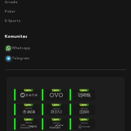
Arcade
Poker
E-Sports
Komunitas
Whatsapp
Telegram