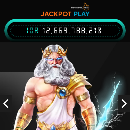
JACKPOT
PLAY
IDR
12,669,788,210
Previous
Ne