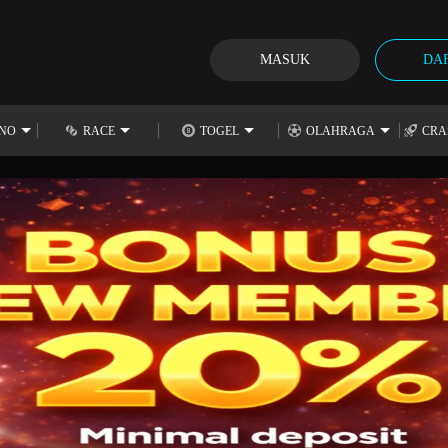
MASUK
DA
INO
RACE
TOGEL
OLAHRAGA
CRA