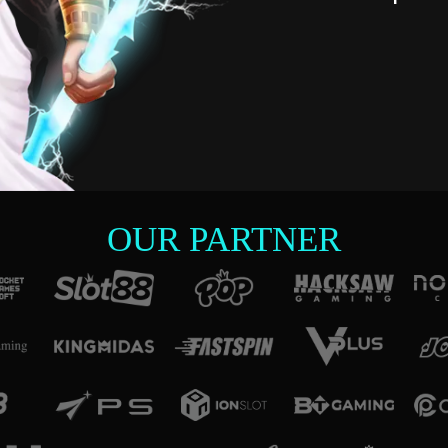
OUR PARTNER