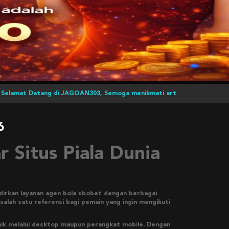
 Datang di JAGOAN303, Semoga menikmati artikel yang kami buat ini St
6
Situs Piala Dunia
hadirkan layanan agen bola sbobet dengan berbagai
 salah satu referensi bagi pemain yang ingin mengikuti
 melalui desktop maupun perangkat mobile. Dengan