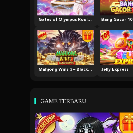
Gates of Olympus Roulette
Bang Gacor 10
Mahjong Wins 3 – Black Scatter
Jelly Express
GAME TERBARU