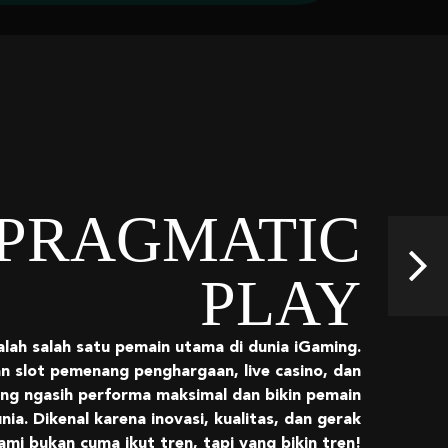
JILI
Nex
k menciptakan permainan terbaik dan orisinal
nggulan dan inovasi, yang merupakan nilai inti
 slot video online yang menarik dan permainan
ada di depan persaingan, dan merilis permainan
inovatif.