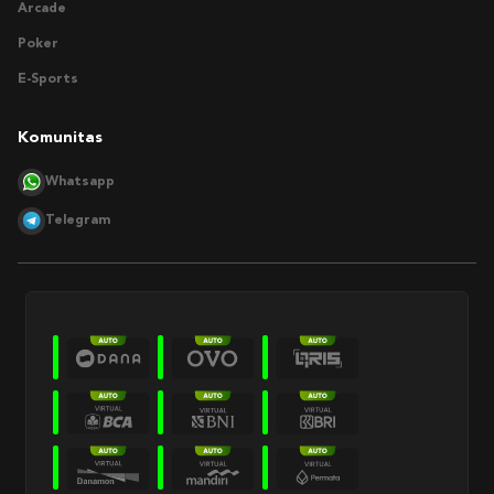
Arcade
Poker
E-Sports
Komunitas
Whatsapp
Telegram