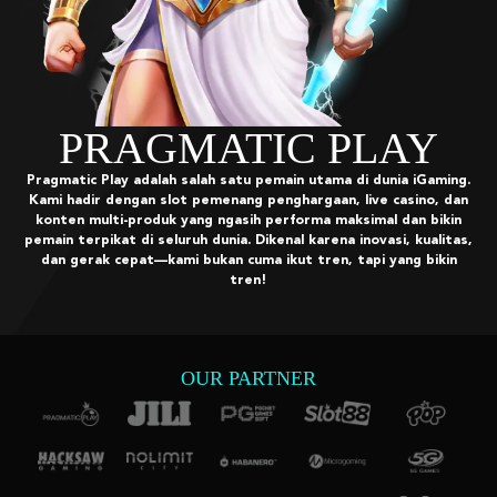
TIC PLAY
u pemain utama di dunia iGaming.
g penghargaan, live casino, dan
ih performa maksimal dan bikin
 Dikenal karena inovasi, kualitas,
uma ikut tren, tapi yang bikin
en!
OUR PARTNER