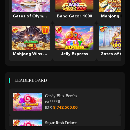
Gates of Olympus Roulette
Bang Gacor 1000
Mahjong Leg
Mahjong Wins 3 – Black Scatter
Jelly Express
LEADERBOARD
Candy Blitz Bombs
ra****8
IDR
8,742,500.00
Sugar Rush Deluxe
di****3