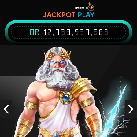
JACKPOT
PLAY
IDR
12,733,539,369
Previous
Ne