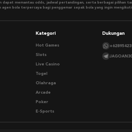
n dapat memantau odds, jadwal pertandingan, serta berbagai pilihan tar
 agen bola terpercaya bagi penggemar sepak bola yang ingin mengikuti 
Kategori
Dukungan
Hot Games
+62895423
Slots
JAGOAN303
Live Casino
Togel
Olahraga
Arcade
Poker
E-Sports