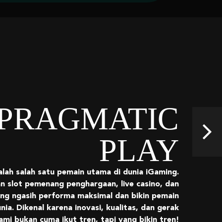
JILI
Nex
k menciptakan permainan terbaik dan orisinal
nggulan dan inovasi, yang merupakan nilai inti
 slot video online yang menarik dan permainan
ada di depan persaingan, dan merilis permainan
inovatif.