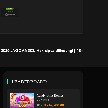
2026 JAGOAN303. Hak cipta dilindungi | 18+
LEADERBOARD
Candy Blitz Bombs
ra****8
IDR
8,742,500.00