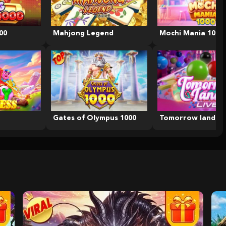
00
Mahjong Legend
Mochi Mania 1000
Gates of Olympus 1000
Tomorrow land