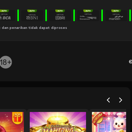
t dan penarikan tidak dapat diproses
©