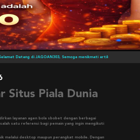
Datang di JAGOAN303, Semoga menikmati artikel yang kami buat ini Str
6
Situs Piala Dunia
hadirkan layanan agen bola sbobet dengan berbagai
 salah satu referensi bagi pemain yang ingin mengikuti
 melalui desktop maupun perangkat mobile. Dengan