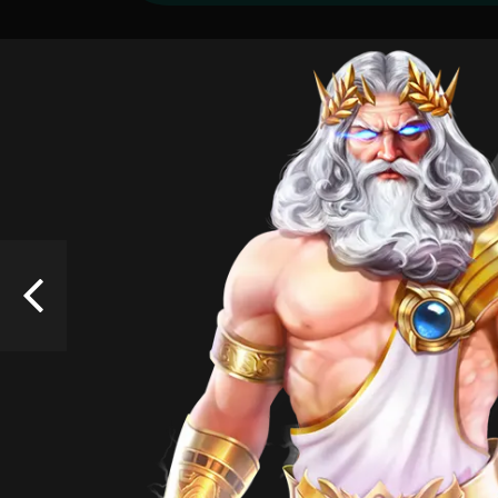
Previous