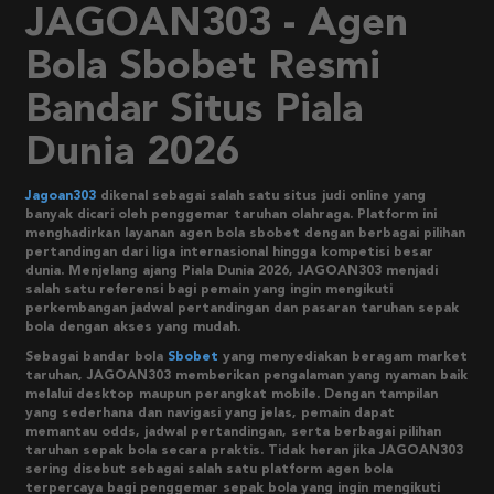
JAGOAN303 - Agen
Bola Sbobet Resmi
Bandar Situs Piala
Dunia 2026
Jagoan303
dikenal sebagai salah satu situs judi online yang
banyak dicari oleh penggemar taruhan olahraga. Platform ini
menghadirkan layanan agen bola sbobet dengan berbagai pilihan
pertandingan dari liga internasional hingga kompetisi besar
dunia. Menjelang ajang Piala Dunia 2026, JAGOAN303 menjadi
salah satu referensi bagi pemain yang ingin mengikuti
perkembangan jadwal pertandingan dan pasaran taruhan sepak
bola dengan akses yang mudah.
Sebagai bandar bola
Sbobet
yang menyediakan beragam market
taruhan, JAGOAN303 memberikan pengalaman yang nyaman baik
melalui desktop maupun perangkat mobile. Dengan tampilan
yang sederhana dan navigasi yang jelas, pemain dapat
memantau odds, jadwal pertandingan, serta berbagai pilihan
taruhan sepak bola secara praktis. Tidak heran jika JAGOAN303
sering disebut sebagai salah satu platform agen bola
terpercaya bagi penggemar sepak bola yang ingin mengikuti