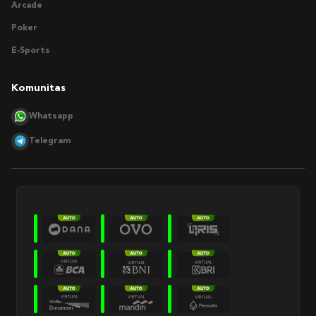
Arcade
Poker
E-Sports
Komunitas
Whatsapp
Telegram