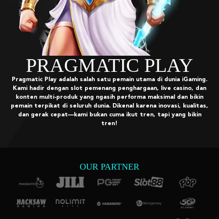
IC PLAY
emain utama di dunia iGaming.
enghargaan, live casino, dan
performa maksimal dan bikin
enal karena inovasi, kualitas,
ikut tren, tapi yang bikin
OUR PARTNER