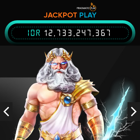
JACKPOT
PLAY
IDR
12,733,249,220
Previous
Ne