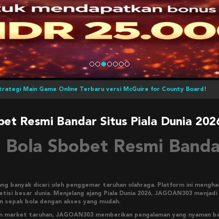
Main Game Online Terbaru versi McGuire for County Board!
Selamat
t Resmi Bandar Situs Piala Dunia 202
ola Sbobet Resmi Bandar 
 yang banyak dicari oleh penggemar taruhan olahraga. Platform ini meng
petisi besar dunia. Menjelang ajang Piala Dunia 2026, JAGOAN303 menjadi
n sepak bola dengan akses yang mudah.
 market taruhan, JAGOAN303 memberikan pengalaman yang nyaman baik