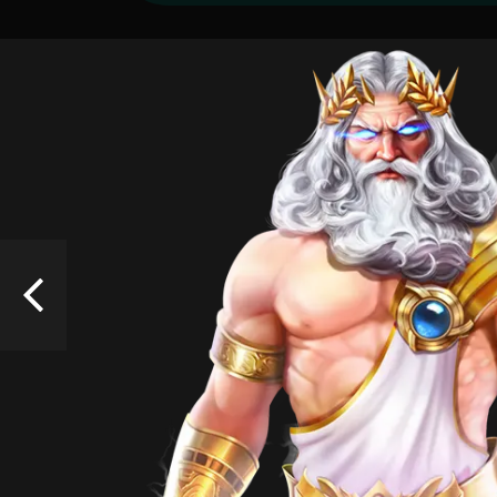
Previous