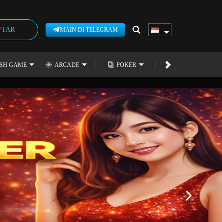
FTAR
MAIN DI TELEGRAM
SH GAME
ARCADE
POKER
E-SPORTS