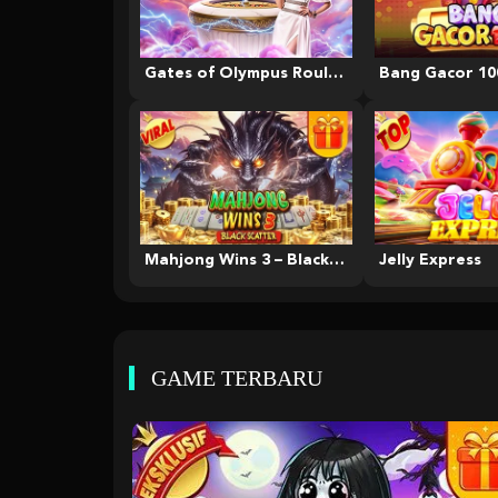
Gates of Olympus Roulette
Bang Gacor 10
Mahjong Wins 3 – Black Scatter
Jelly Express
GAME TERBARU