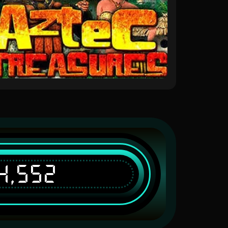
21,853