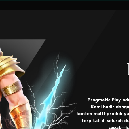
Kami berkomitmen untu
dalam mencapai keu
kami. Kami merancang
memancing, selalu ber