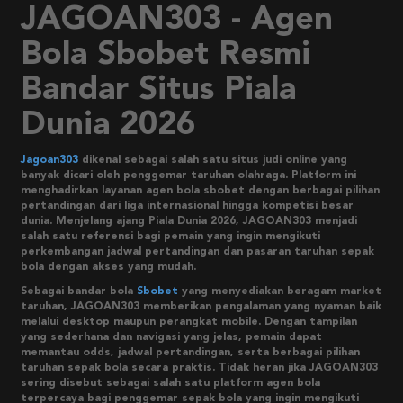
JAGOAN303 - Agen
Bola Sbobet Resmi
Bandar Situs Piala
Dunia 2026
Jagoan303
dikenal sebagai salah satu situs judi online yang
banyak dicari oleh penggemar taruhan olahraga. Platform ini
menghadirkan layanan agen bola sbobet dengan berbagai pilihan
pertandingan dari liga internasional hingga kompetisi besar
dunia. Menjelang ajang Piala Dunia 2026, JAGOAN303 menjadi
salah satu referensi bagi pemain yang ingin mengikuti
perkembangan jadwal pertandingan dan pasaran taruhan sepak
bola dengan akses yang mudah.
Sebagai bandar bola
Sbobet
yang menyediakan beragam market
taruhan, JAGOAN303 memberikan pengalaman yang nyaman baik
melalui desktop maupun perangkat mobile. Dengan tampilan
yang sederhana dan navigasi yang jelas, pemain dapat
memantau odds, jadwal pertandingan, serta berbagai pilihan
taruhan sepak bola secara praktis. Tidak heran jika JAGOAN303
sering disebut sebagai salah satu platform agen bola
terpercaya bagi penggemar sepak bola yang ingin mengikuti