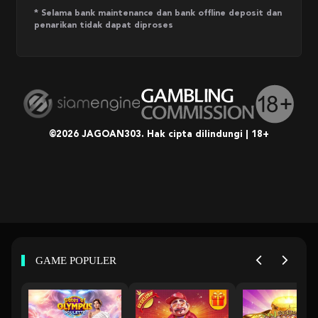
* Selama bank maintenance dan bank offline deposit dan
penarikan tidak dapat diproses
©2026 JAGOAN303. Hak cipta dilindungi | 18+
GAME POPULER