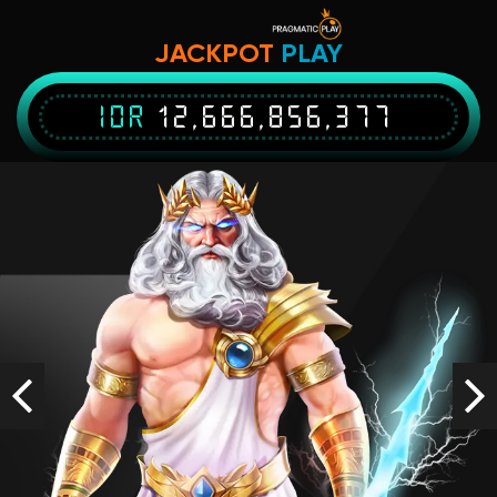
JACKPOT
PLAY
IDR
12,666,856,377
Previous
Ne