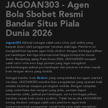
JAGOAN303 - Agen
Bola Sbobet Resmi
Bandar Situs Piala
Dunia 2026
Jagoan303
dikenal sebagai salah satu situs judi online yang
banyak dicari oleh penggemar taruhan olahraga. Platform ini
menghadirkan layanan agen bola sbobet dengan berbagai pilihan
pertandingan dari liga internasional hingga kompetisi besar
dunia. Menjelang ajang Piala Dunia 2026, JAGOAN303 menjadi
salah satu referensi bagi pemain yang ingin mengikuti
perkembangan jadwal pertandingan dan pasaran taruhan sepak
bola dengan akses yang mudah.
Sebagai bandar bola
Sbobet
yang menyediakan beragam market
taruhan, JAGOAN303 memberikan pengalaman yang nyaman baik
melalui desktop maupun perangkat mobile. Dengan tampilan
yang sederhana dan navigasi yang jelas, pemain dapat
memantau odds, jadwal pertandingan, serta berbagai pilihan
taruhan sepak bola secara praktis. Tidak heran jika JAGOAN303
sering disebut sebagai salah satu platform agen bola
terpercaya bagi penggemar sepak bola yang ingin mengikuti