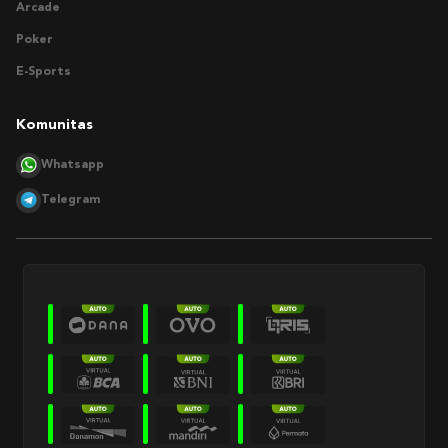
Arcade
Poker
E-Sports
Komunitas
Whatsapp
Telegram