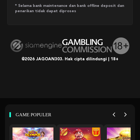
* Selama bank maintenance dan bank offline deposit dan
penarikan tidak dapat diproses
©2026 JAGOAN303. Hak cipta dilindungi | 18+
GAME POPULER