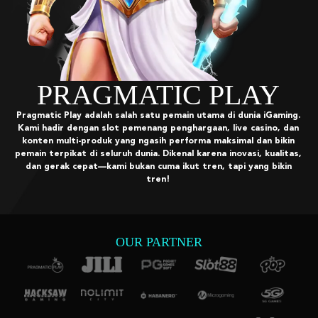
.
n
,
OUR PARTNER