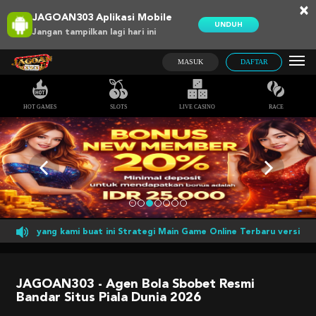
×
JAGOAN303 Aplikasi Mobile
UNDUH
Jangan tampilkan lagi hari ini
MASUK
DAFTAR
HOT GAMES
SLOTS
LIVE CASINO
RACE
ikel yang kami buat ini Strategi Main Game Online Terbaru versi McGu
JAGOAN303 - Agen Bola Sbobet Resmi
Bandar Situs Piala Dunia 2026