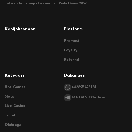
atmosfer kompetisi menuju Piala Dunia 2026.
Kebijaksanaan
Platform
Promosi
Loyalty
Referral
Kategori
Dukungan
Hot Games
+62895423131
Slots
JAGOAN303officiall
Live Casino
Togel
Olahraga