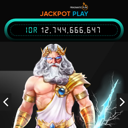
JACKPOT
PLAY
IDR
12,744,666,647
Previous
Ne