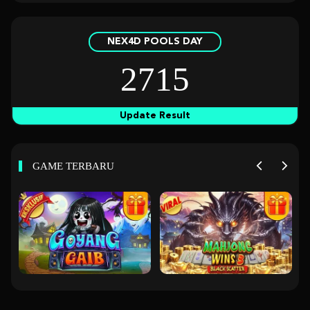
IDR
7,518,900.00
NEX4D POOLS DAY
Zeus Thunder Reels
ar****6
2715
IDR
6,984,300.00
Update Result
GAME TERBARU