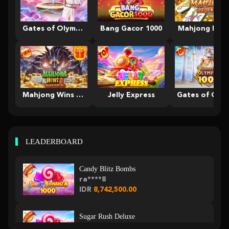
Gates of Olympus Roulette
Bang Gacor 1000
Mahjong Leg
Mahjong Wins 3 – Black Scatter
Jelly Express
LEADERBOARD
Candy Blitz Bombs
ra****8
IDR
8,742,500.00
Sugar Rush Deluxe
di****3