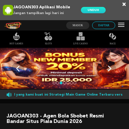
×
JAGOAN303 Aplikasi Mobile
UNDUH
Jangan tampilkan lagi hari ini
MASUK
DAFTAR
HOT GAMES
SLOTS
LIVE CASINO
RACE
ikel yang kami buat ini Strategi Main Game Online Terbaru versi McG
JAGOAN303 - Agen Bola Sbobet Resmi
Bandar Situs Piala Dunia 2026