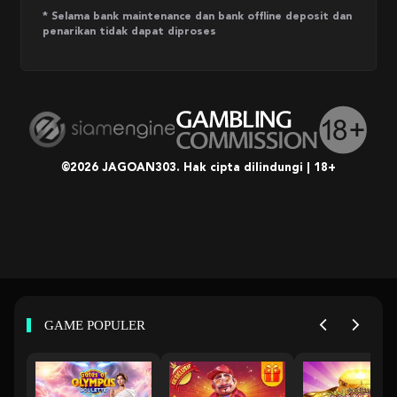
* Selama bank maintenance dan bank offline deposit dan
penarikan tidak dapat diproses
©2026 JAGOAN303. Hak cipta dilindungi | 18+
GAME POPULER