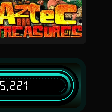
45,221