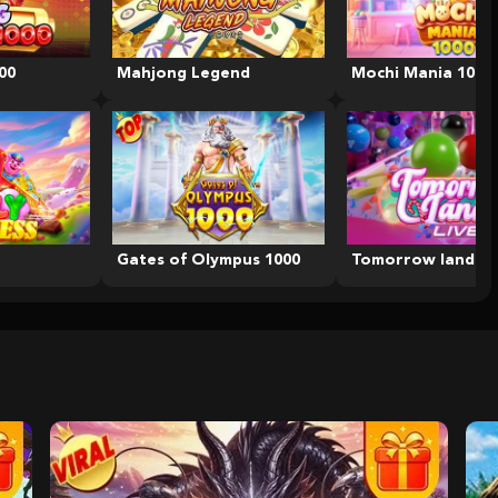
00
Mahjong Legend
Mochi Mania 1000
Gates of Olympus 1000
Tomorrow land