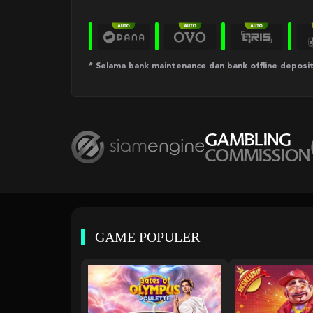
* Selama bank maintenance dan bank offline deposi
GAME POPULER