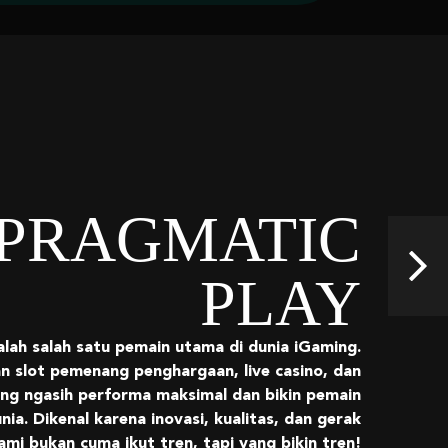
JILI
Nex
k menciptakan permainan terbaik dan orisinal
nggulan dan inovasi, yang merupakan nilai inti
 slot video online yang menarik dan permainan
ada di depan persaingan, dan merilis permainan
inovatif.