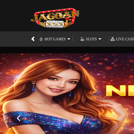
HOT GAMES
SLOTS
LIVE CAS