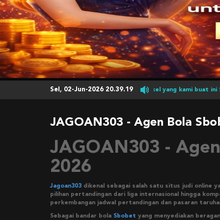
Sel, 02-Jun-2026 20.39.19
g di JAGOAN303, Semoga menikmati artikel yang kami buat ini Strateg
JAGOAN303 - Agen Bola Sbobe
JAGOAN303 - Agen B
2026
Jagoan303
dikenal sebagai salah satu situs judi online
pilihan pertandingan dari liga internasional hingga kom
perkembangan jadwal pertandingan dan pasaran taruha
Sebagai bandar bola
Sbobet
yang menyediakan beragam