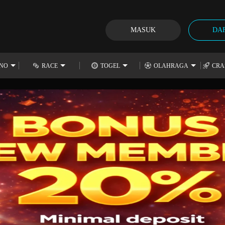
MASUK
DA
INO
RACE
TOGEL
OLAHRAGA
CRA