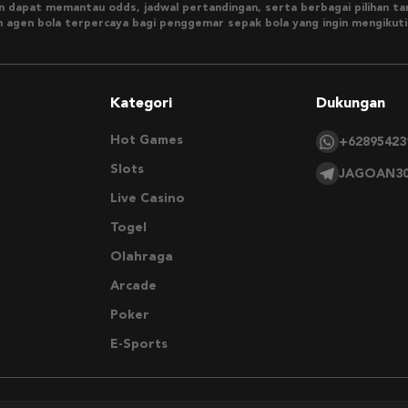
n dapat memantau odds, jadwal pertandingan, serta berbagai pilihan tar
 agen bola terpercaya bagi penggemar sepak bola yang ingin mengikuti 
Kategori
Dukungan
Hot Games
+62895423
Slots
JAGOAN303
Live Casino
Togel
Olahraga
Arcade
Poker
E-Sports