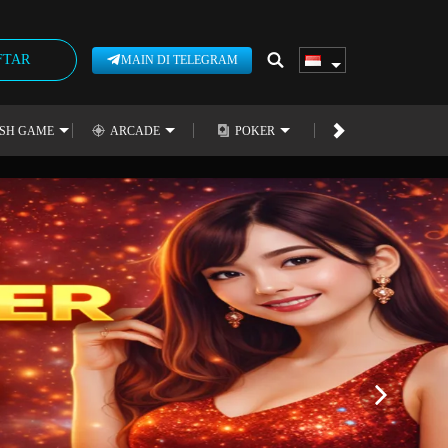
FTAR
MAIN DI TELEGRAM
SH GAME
ARCADE
POKER
E-SPORTS