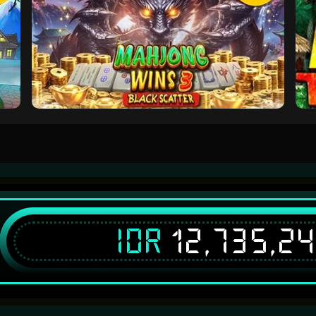
IDR
12,735,2