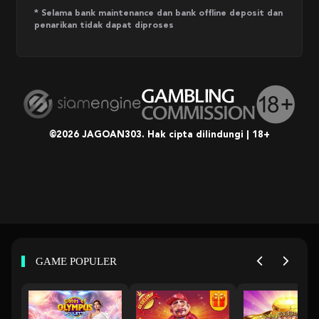
* Selama bank maintenance dan bank offline deposit dan
penarikan tidak dapat diproses
©2026 JAGOAN303. Hak cipta dilindungi | 18+
GAME POPULER