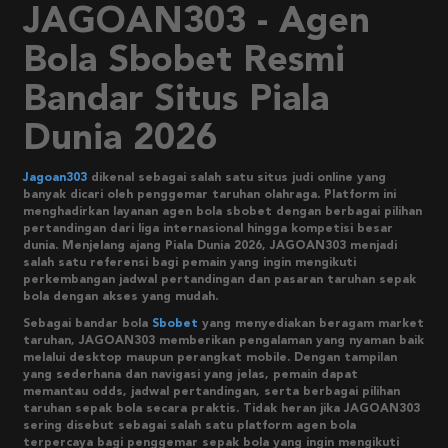
JAGOAN303 - Agen
Bola Sbobet Resmi
Bandar Situs Piala
Dunia 2026
Jagoan303
dikenal sebagai salah satu situs judi online yang
banyak dicari oleh penggemar taruhan olahraga. Platform ini
menghadirkan layanan agen bola sbobet dengan berbagai pilihan
pertandingan dari liga internasional hingga kompetisi besar
dunia. Menjelang ajang Piala Dunia 2026, JAGOAN303 menjadi
salah satu referensi bagi pemain yang ingin mengikuti
perkembangan jadwal pertandingan dan pasaran taruhan sepak
bola dengan akses yang mudah.
Sebagai bandar bola
Sbobet
yang menyediakan beragam market
taruhan, JAGOAN303 memberikan pengalaman yang nyaman baik
melalui desktop maupun perangkat mobile. Dengan tampilan
yang sederhana dan navigasi yang jelas, pemain dapat
memantau odds, jadwal pertandingan, serta berbagai pilihan
taruhan sepak bola secara praktis. Tidak heran jika JAGOAN303
sering disebut sebagai salah satu platform agen bola
terpercaya bagi penggemar sepak bola yang ingin mengikuti