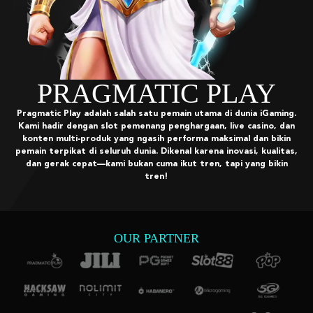
TIC PLAY
u pemain utama di dunia iGaming.
g penghargaan, live casino, dan
ih performa maksimal dan bikin
 Dikenal karena inovasi, kualitas,
uma ikut tren, tapi yang bikin
en!
OUR PARTNER