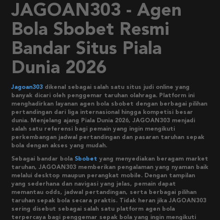
JAGOAN303 - Agen
Bola Sbobet Resmi
Bandar Situs Piala
Dunia 2026
Jagoan303
dikenal sebagai salah satu situs judi online yang
banyak dicari oleh penggemar taruhan olahraga. Platform ini
menghadirkan layanan agen bola sbobet dengan berbagai pilihan
pertandingan dari liga internasional hingga kompetisi besar
dunia. Menjelang ajang Piala Dunia 2026, JAGOAN303 menjadi
salah satu referensi bagi pemain yang ingin mengikuti
perkembangan jadwal pertandingan dan pasaran taruhan sepak
bola dengan akses yang mudah.
Sebagai bandar bola
Sbobet
yang menyediakan beragam market
taruhan, JAGOAN303 memberikan pengalaman yang nyaman baik
melalui desktop maupun perangkat mobile. Dengan tampilan
yang sederhana dan navigasi yang jelas, pemain dapat
memantau odds, jadwal pertandingan, serta berbagai pilihan
taruhan sepak bola secara praktis. Tidak heran jika JAGOAN303
sering disebut sebagai salah satu platform agen bola
terpercaya bagi penggemar sepak bola yang ingin mengikuti