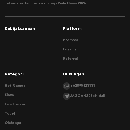
atmosfer kompetisi menuju Piala Dunia 2026.
Kebijaksanaan
Platform
Promosi
Loyalty
Referral
Kategori
Dukungan
Hot Games
+62895423131
Slots
JAGOAN303officiall
Live Casino
Togel
Olahraga