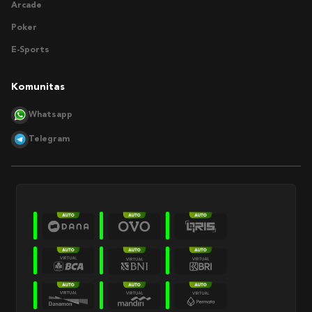
Arcade
Poker
E-Sports
Komunitas
Whatsapp
Telegram