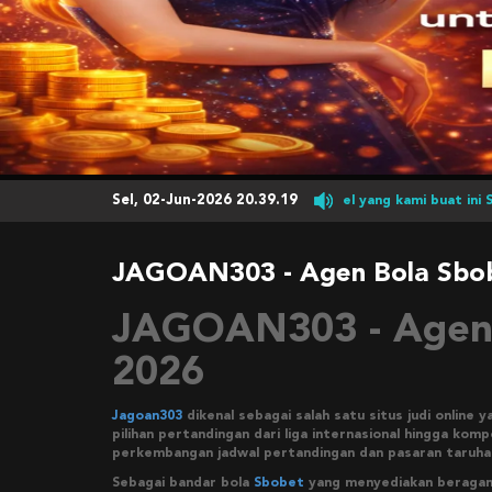
Sel, 02-Jun-2026 20.39.19
 di JAGOAN303, Semoga menikmati artikel yang kami buat ini Strategi
JAGOAN303 - Agen Bola Sbobe
JAGOAN303 - Agen B
2026
Jagoan303
dikenal sebagai salah satu situs judi online
pilihan pertandingan dari liga internasional hingga kom
perkembangan jadwal pertandingan dan pasaran taruha
Sebagai bandar bola
Sbobet
yang menyediakan beragam