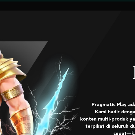
Kami berkomitmen untu
dalam mencapai keu
kami. Kami merancang
memancing, selalu ber