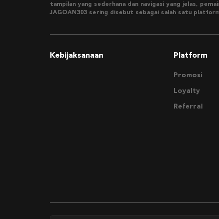
tampilan yang sederhana dan navigasi yang jelas, pemai
JAGOAN303 sering disebut sebagai salah satu platform
Kebijaksanaan
Platform
Promosi
Loyalty
Referral