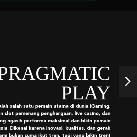
JILI
Nex
k menciptakan permainan terbaik dan orisinal
nggulan dan inovasi, yang merupakan nilai inti
 slot video online yang menarik dan permainan
ada di depan persaingan, dan merilis permainan
inovatif.