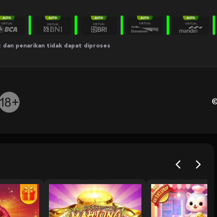
t dan penarikan tidak dapat diproses
©