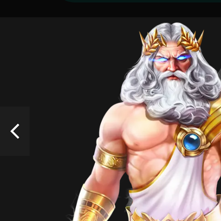
Previous