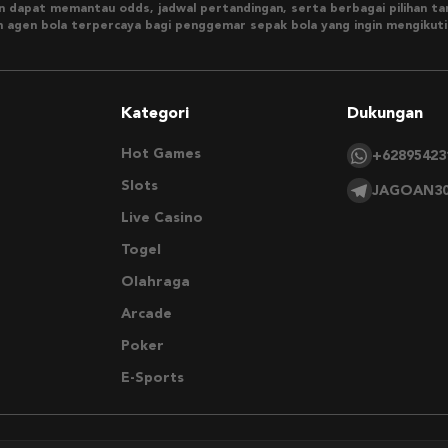
n dapat memantau odds, jadwal pertandingan, serta berbagai pilihan tar
 agen bola terpercaya bagi penggemar sepak bola yang ingin mengikuti 
Kategori
Dukungan
Hot Games
+62895423
Slots
JAGOAN303
Live Casino
Togel
Olahraga
Arcade
Poker
E-Sports