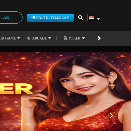
FTAR
MAIN DI TELEGRAM
SH GAME
ARCADE
POKER
E-SPORTS