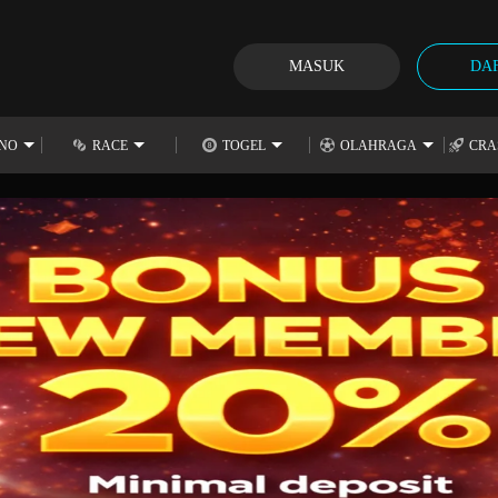
MASUK
DA
INO
RACE
TOGEL
OLAHRAGA
CRA