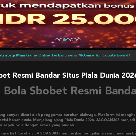
 Main Game Online Terbaru versi McGuire for County Board!
Selamat
t Resmi Bandar Situs Piala Dunia 202
ola Sbobet Resmi Bandar 
 yang banyak dicari oleh penggemar taruhan olahraga. Platform ini meng
petisi besar dunia. Menjelang ajang Piala Dunia 2026, JAGOAN303 menjadi
n sepak bola dengan akses yang mudah.
 market taruhan, JAGOAN303 memberikan pengalaman yang nyaman baik