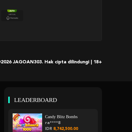
2026 JAGOAN303. Hak cipta dilindungi | 18+
LEADERBOARD
Candy Blitz Bombs
ra****8
IDR
8,742,500.00