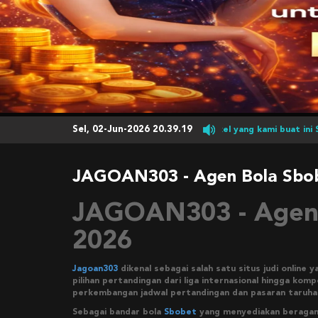
Sel, 02-Jun-2026 20.39.19
 di JAGOAN303, Semoga menikmati artikel yang kami buat ini Strategi
JAGOAN303 - Agen Bola Sbobe
JAGOAN303 - Agen B
2026
Jagoan303
dikenal sebagai salah satu situs judi online
pilihan pertandingan dari liga internasional hingga kom
perkembangan jadwal pertandingan dan pasaran taruha
Sebagai bandar bola
Sbobet
yang menyediakan beragam