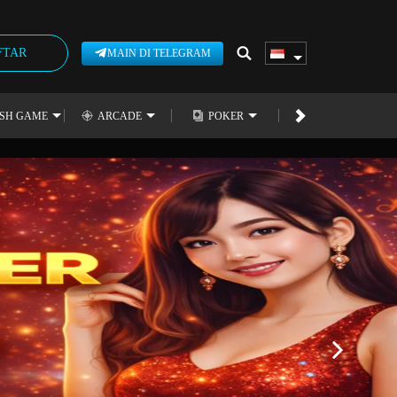
FTAR
MAIN DI TELEGRAM
SH GAME
ARCADE
POKER
E-SPORTS