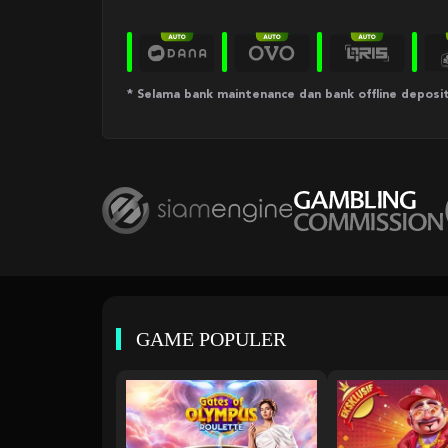
* Selama bank maintenance dan bank offline deposi
GAME POPULER