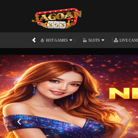
HOT GAMES
SLOTS
LIVE CAS