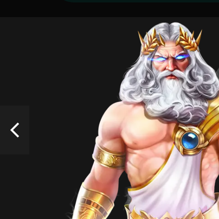
Previous