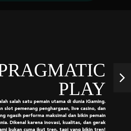
JILI
Nex
k menciptakan permainan terbaik dan orisinal
nggulan dan inovasi, yang merupakan nilai inti
 slot video online yang menarik dan permainan
ada di depan persaingan, dan merilis permainan
inovatif.