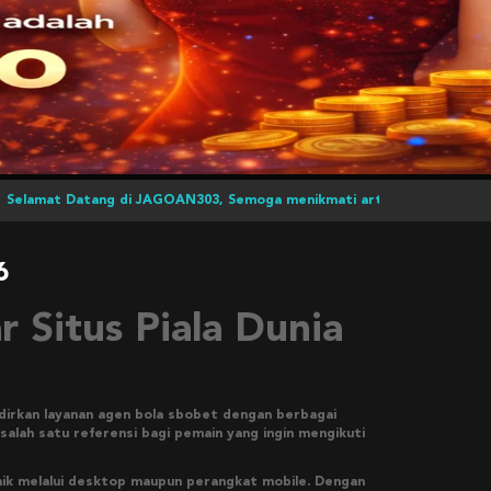
 Datang di JAGOAN303, Semoga menikmati artikel yang kami buat ini S
6
Situs Piala Dunia
hadirkan layanan agen bola sbobet dengan berbagai
 salah satu referensi bagi pemain yang ingin mengikuti
 melalui desktop maupun perangkat mobile. Dengan