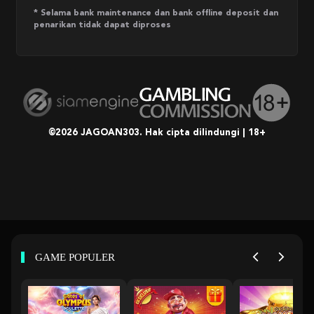
* Selama bank maintenance dan bank offline deposit dan
penarikan tidak dapat diproses
©2026 JAGOAN303. Hak cipta dilindungi | 18+
GAME POPULER