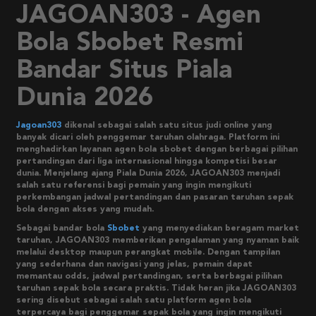
JAGOAN303 - Agen
Bola Sbobet Resmi
Bandar Situs Piala
Dunia 2026
Jagoan303
dikenal sebagai salah satu situs judi online yang
banyak dicari oleh penggemar taruhan olahraga. Platform ini
menghadirkan layanan agen bola sbobet dengan berbagai pilihan
pertandingan dari liga internasional hingga kompetisi besar
dunia. Menjelang ajang Piala Dunia 2026, JAGOAN303 menjadi
salah satu referensi bagi pemain yang ingin mengikuti
perkembangan jadwal pertandingan dan pasaran taruhan sepak
bola dengan akses yang mudah.
Sebagai bandar bola
Sbobet
yang menyediakan beragam market
taruhan, JAGOAN303 memberikan pengalaman yang nyaman baik
melalui desktop maupun perangkat mobile. Dengan tampilan
yang sederhana dan navigasi yang jelas, pemain dapat
memantau odds, jadwal pertandingan, serta berbagai pilihan
taruhan sepak bola secara praktis. Tidak heran jika JAGOAN303
sering disebut sebagai salah satu platform agen bola
terpercaya bagi penggemar sepak bola yang ingin mengikuti