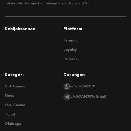
atmosfer kompetisi menuju Piala Dunia 2026.
Kebijaksanaan
Platform
Promosi
Loyalty
Referral
Kategori
Dukungan
Hot Games
+62895423131
Slots
JAGOAN303officiall
Live Casino
Togel
Olahraga