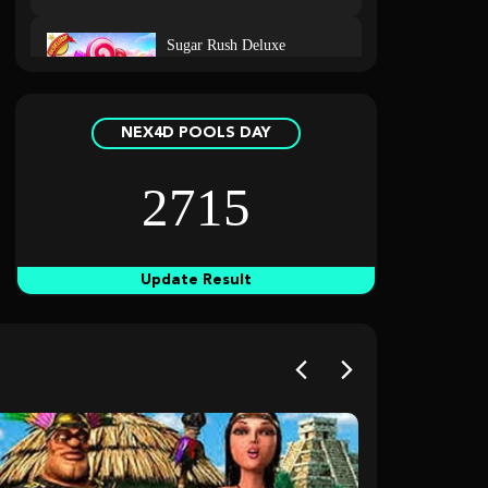
Sugar Rush Deluxe
di****3
Tokyo Drift Nitro
FORTUNE GARUDA 50
IDR
7,518,900.00
NEX4D POOLS DAY
Zeus Thunder Reels
ar****6
2715
IDR
6,984,300.00
Wild Bandito
Duck Hunters
Update Result