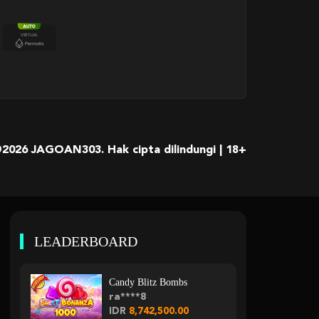
2026 JAGOAN303. Hak cipta dilindungi | 18+
LEADERBOARD
Candy Blitz Bombs
ra****8
IDR
8,742,500.00