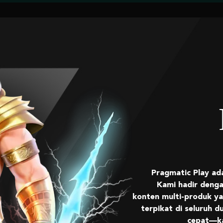
Kami berkomitmen untu
dalam mencapai keu
kami. Kami merancang
memancing, selalu ber