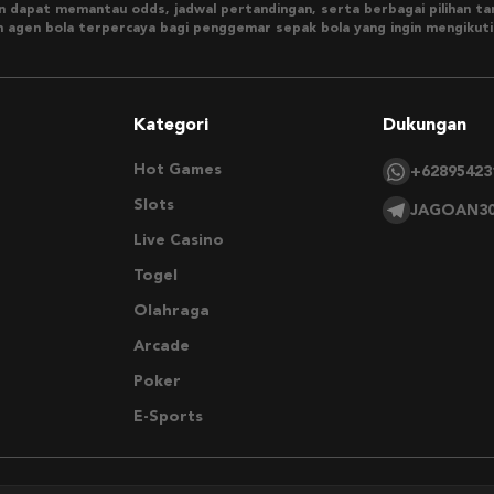
n dapat memantau odds, jadwal pertandingan, serta berbagai pilihan tar
 agen bola terpercaya bagi penggemar sepak bola yang ingin mengikuti 
Kategori
Dukungan
Hot Games
+62895423
Slots
JAGOAN303
Live Casino
Togel
Olahraga
Arcade
Poker
E-Sports