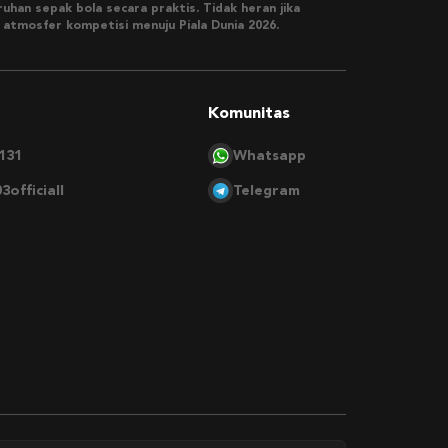
uhan sepak bola secara praktis. Tidak heran jika
atmosfer kompetisi menuju Piala Dunia 2026.
Komunitas
131
Whatsapp
officiall
Telegram