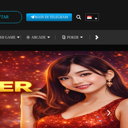
FTAR
MAIN DI TELEGRAM
SH GAME
ARCADE
POKER
E-SPORTS