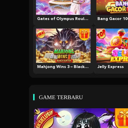
Gates of Olympus Roulette
Bang Gacor 10
Mahjong Wins 3 – Black Scatter
Jelly Express
GAME TERBARU