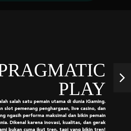
JILI
Nex
k menciptakan permainan terbaik dan orisinal
nggulan dan inovasi, yang merupakan nilai inti
 slot video online yang menarik dan permainan
ada di depan persaingan, dan merilis permainan
inovatif.