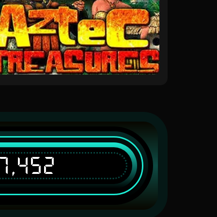
57,452