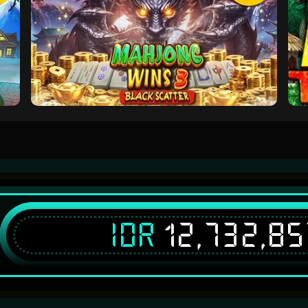
IDR
12,732,8