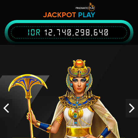
JACKPOT
PLAY
IDR
12,740,298,640
Previous
Ne