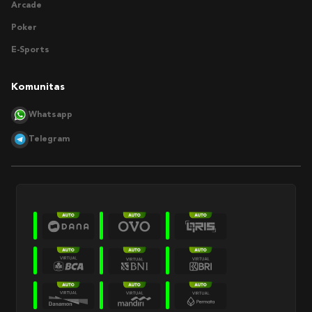
Arcade
Poker
E-Sports
Komunitas
Whatsapp
Telegram