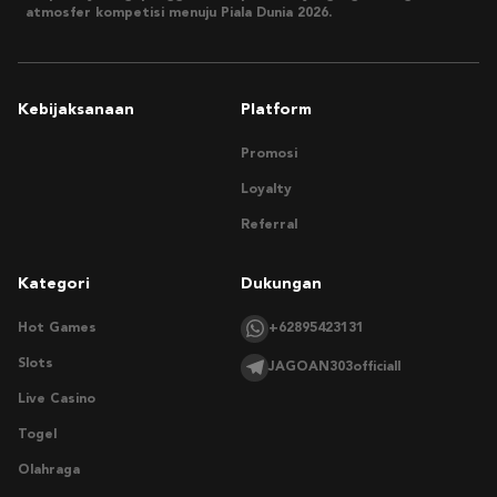
atmosfer kompetisi menuju Piala Dunia 2026.
Kebijaksanaan
Platform
Promosi
Loyalty
Referral
Kategori
Dukungan
Hot Games
+62895423131
Slots
JAGOAN303officiall
Live Casino
Togel
Olahraga