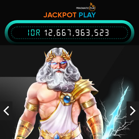
JACKPOT
PLAY
IDR
12,667,964,903
Previous
Ne