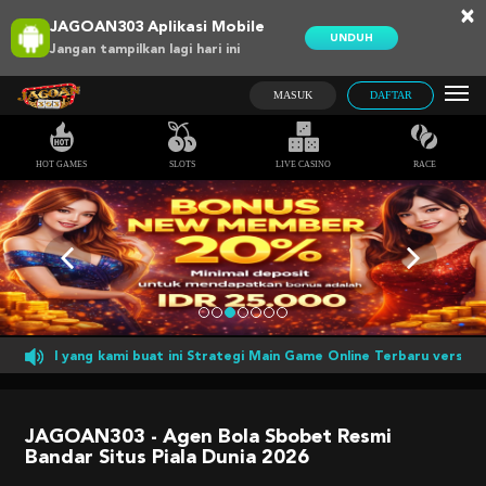
×
JAGOAN303 Aplikasi Mobile
UNDUH
Jangan tampilkan lagi hari ini
MASUK
DAFTAR
HOT GAMES
SLOTS
LIVE CASINO
RACE
tikel yang kami buat ini Strategi Main Game Online Terbaru versi McG
JAGOAN303 - Agen Bola Sbobet Resmi
Bandar Situs Piala Dunia 2026