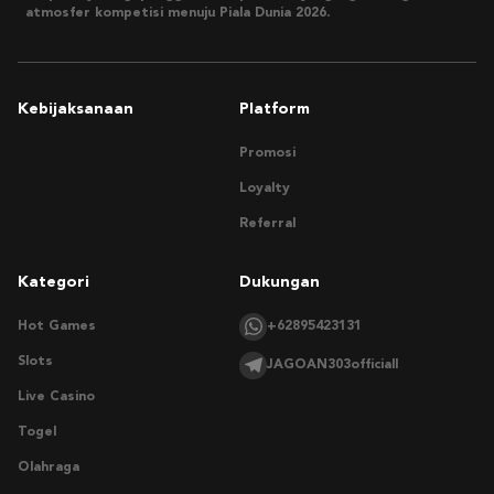
atmosfer kompetisi menuju Piala Dunia 2026.
Kebijaksanaan
Platform
Promosi
Loyalty
Referral
Kategori
Dukungan
Hot Games
+62895423131
Slots
JAGOAN303officiall
Live Casino
Togel
Olahraga