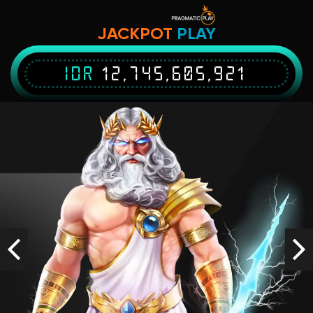
JACKPOT
PLAY
IDR
12,745,605,921
Previous
Ne