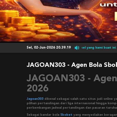
Sel, 02-Jun-2026 20.39.19
ng di JAGOAN303, Semoga menikmati artikel yang kami buat ini Strateg
JAGOAN303 - Agen Bola Sbobe
JAGOAN303 - Agen B
2026
Jagoan303
dikenal sebagai salah satu situs judi online
pilihan pertandingan dari liga internasional hingga kom
perkembangan jadwal pertandingan dan pasaran taruha
Sebagai bandar bola
Sbobet
yang menyediakan beragam