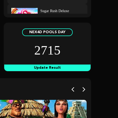
Sugar Rush Deluxe
di****3
Tokyo Drift Nitro
FORTUNE GARUDA 50
IDR
7,518,900.00
NEX4D POOLS DAY
Zeus Thunder Reels
ar****6
2715
IDR
6,984,300.00
Wild Bandito
Duck Hunters
Update Result