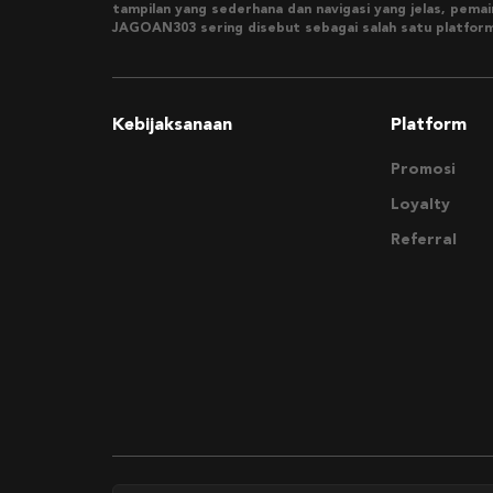
tampilan yang sederhana dan navigasi yang jelas, pemai
JAGOAN303 sering disebut sebagai salah satu platform
Kebijaksanaan
Platform
Promosi
Loyalty
Referral