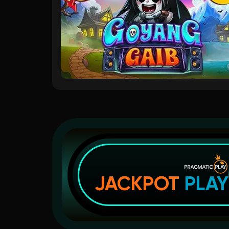
JACKPOT
PLAY