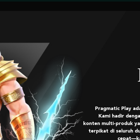
Kami berkomitmen untu
dalam mencapai keu
kami. Kami merancang
memancing, selalu ber