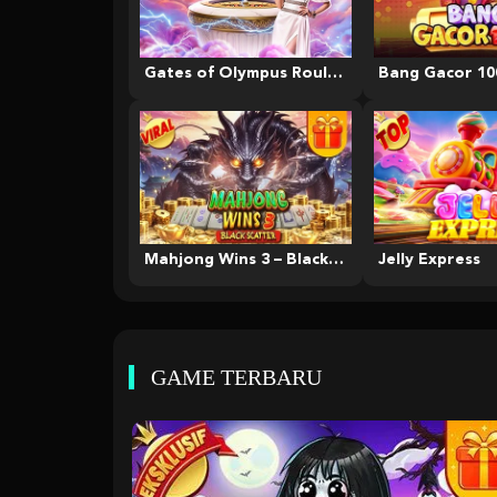
Gates of Olympus Roulette
Bang Gacor 10
Mahjong Wins 3 – Black Scatter
Jelly Express
GAME TERBARU