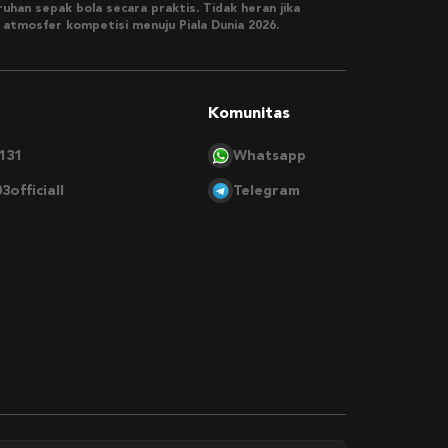
uhan sepak bola secara praktis. Tidak heran jika
atmosfer kompetisi menuju Piala Dunia 2026.
Komunitas
131
Whatsapp
officiall
Telegram