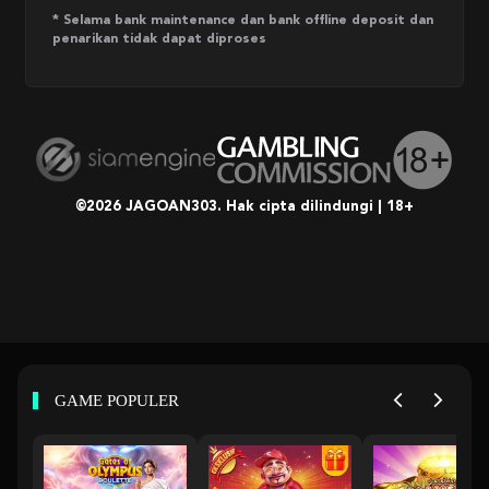
* Selama bank maintenance dan bank offline deposit dan
penarikan tidak dapat diproses
©2026 JAGOAN303. Hak cipta dilindungi | 18+
GAME POPULER