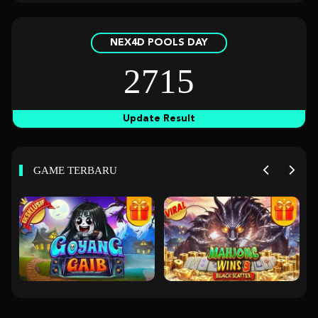
IDR
7,518,900.00
NEX4D POOLS DAY
Zeus Thunder Reels
ar****6
2715
IDR
6,984,300.00
Update Result
GAME TERBARU