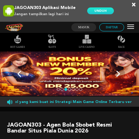
×
JAGOAN303 Aplikasi Mobile
UNDUH
Jangan tampilkan lagi hari ini
MASUK
DAFTAR
HOT GAMES
SLOTS
LIVE CASINO
RACE
tikel yang kami buat ini Strategi Main Game Online Terbaru versi Mc
JAGOAN303 - Agen Bola Sbobet Resmi
Bandar Situs Piala Dunia 2026