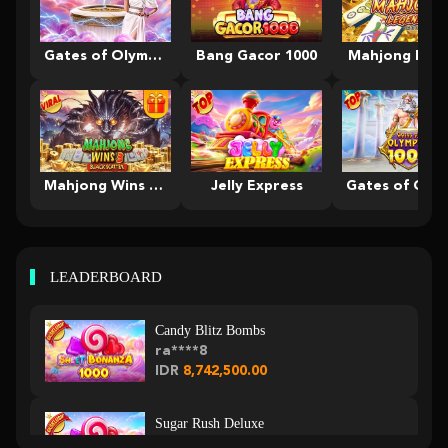
Gates of Olympus Roulette
Bang Gacor 1000
Mahjong Leg
Mahjong Wins 3 – Black Scatter
Jelly Express
LEADERBOARD
Candy Blitz Bombs
ra****8
IDR
8,742,500.00
Sugar Rush Deluxe
di****3