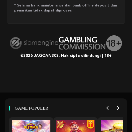
* Selama bank maintenance dan bank offline deposit dan
penarikan tidak dapat diproses
©2026 JAGOAN303. Hak cipta dilindungi | 18+
GAME POPULER