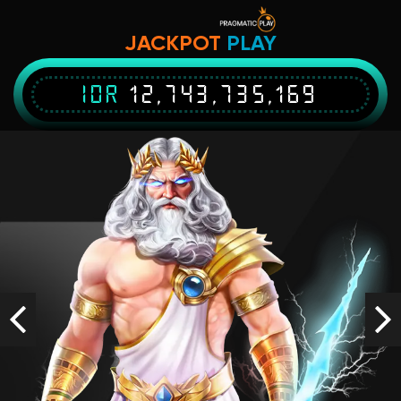
JACKPOT
PLAY
IDR
12,743,735,169
Previous
Ne