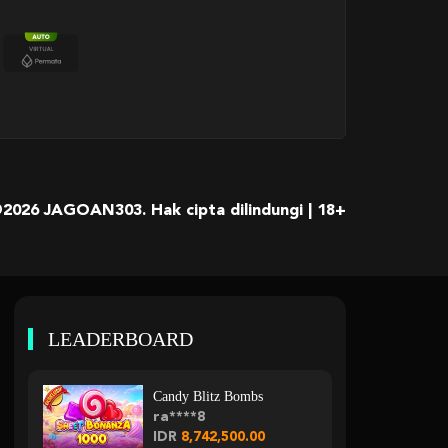
2026 JAGOAN303. Hak cipta dilindungi | 18+
LEADERBOARD
Candy Blitz Bombs
ra****8
IDR
8,742,500.00