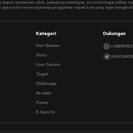
n dapat memantau odds, jadwal pertandingan, serta berbagai pilihan tar
 agen bola terpercaya bagi penggemar sepak bola yang ingin mengikuti 
Kategori
Dukungan
Hot Games
+62895423
Slots
JAGOAN303
Live Casino
Togel
Olahraga
Arcade
Poker
E-Sports