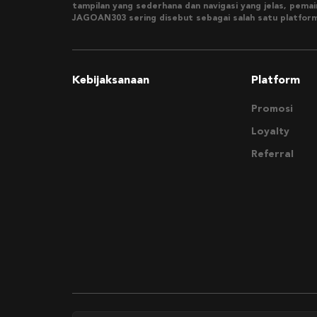
tampilan yang sederhana dan navigasi yang jelas, pemai
JAGOAN303 sering disebut sebagai salah satu platform
Kebijaksanaan
Platform
Promosi
Loyalty
Referral