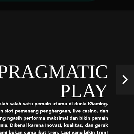
JILI
Nex
k menciptakan permainan terbaik dan orisinal
nggulan dan inovasi, yang merupakan nilai inti
 slot video online yang menarik dan permainan
ada di depan persaingan, dan merilis permainan
inovatif.