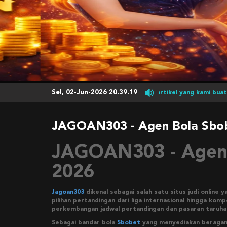
Sel, 02-Jun-2026 20.39.19
atang di JAGOAN303, Semoga menikmati artikel yang kami buat ini Stra
JAGOAN303 - Agen Bola Sbobe
JAGOAN303 - Agen B
2026
Jagoan303
dikenal sebagai salah satu situs judi online
pilihan pertandingan dari liga internasional hingga kom
perkembangan jadwal pertandingan dan pasaran taruha
Sebagai bandar bola
Sbobet
yang menyediakan beragam