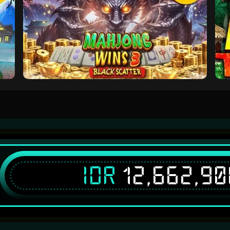
IDR
12,662,9