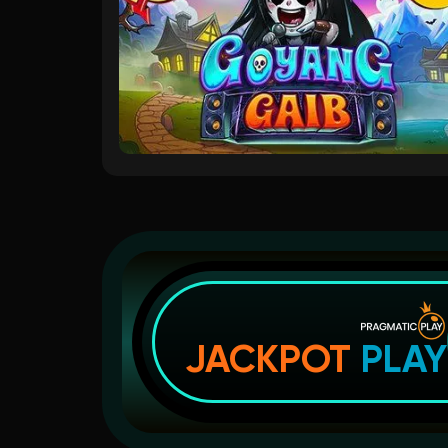
JACKPOT
PLAY