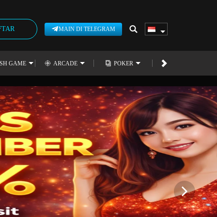
FTAR
MAIN DI TELEGRAM
SH GAME
ARCADE
POKER
E-SPORTS