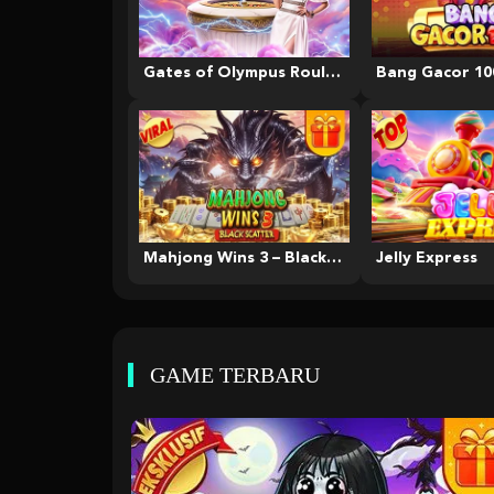
Gates of Olympus Roulette
Bang Gacor 10
Mahjong Wins 3 – Black Scatter
Jelly Express
GAME TERBARU